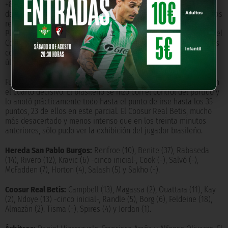
+8 (42-50). No obstante, de nuevo los locales fueron capaces de
dar la vuelta al choque con un parcial 11-2 a 2:51 aprovechando las
repetidas pérdidas de los nuestros en este tramo de encuentro.
Plaza tenía que parar de nuevo el choque. Y de nuevo reacción del
Coosur Real Betis con dos triples de Borg (53-60) contrarrestados
con dos lanzamientos exteriores de Benite y Rabaseda, este
último sobre la bocina (59-63 al término del tercer cuarto).
Fue precisamente Vitor Benite el gran protagonista del choque en
el cuarto decisivo. El brasileño se hizo con el control del partido y
lo anotó prácticamente todo hasta el punto de irse hasta los 35
puntos, 23 de ellos en este parcial. El Coosur Real Betis, mucho
más desacertado y menos intenso que en los treinta minutos
anteriores, sólo pudo ver la exhibición del jugador brasileño.
Hereda San Pablo Burgos:
Renfroe (10), Benite (37), Rabaseda
(14), Rivero (12), Kravic (6) -cinco inicial-, Cook (-), Salvó (-),
McFadden (7), Horton (4), Salash (5) y Sakho (-).
Coosur Real Betis:
Campbell (13), Magassa (2), Ouattara (11), Kay
(2), Ndoye (13) -cinco inicial-, Randle (5), Borg (6), Feldeine (18),
Almazán (2), Tisma (-), Spires (4) y Jordan (1).