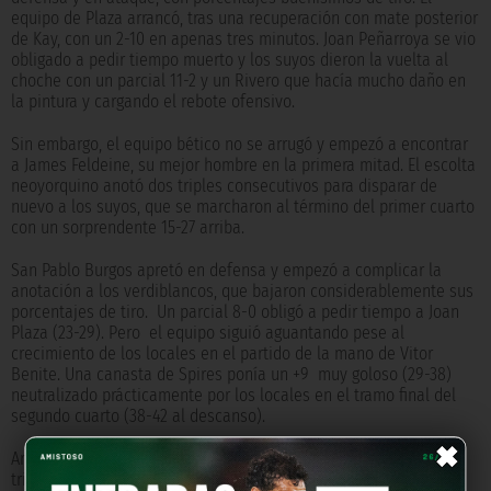
equipo de Plaza arrancó, tras una recuperación con mate posterior
de Kay, con un 2-10 en apenas tres minutos. Joan Peñarroya se vio
obligado a pedir tiempo muerto y los suyos dieron la vuelta al
choche con un parcial 11-2 y un Rivero que hacía mucho daño en
la pintura y cargando el rebote ofensivo.
Sin embargo, el equipo bético no se arrugó y empezó a encontrar
a James Feldeine, su mejor hombre en la primera mitad. El escolta
neoyorquino anotó dos triples consecutivos para disparar de
nuevo a los suyos, que se marcharon al término del primer cuarto
con un sorprendente 15-27 arriba.
San Pablo Burgos apretó en defensa y empezó a complicar la
anotación a los verdiblancos, que bajaron considerablemente sus
porcentajes de tiro. Un parcial 8-0 obligó a pedir tiempo a Joan
Plaza (23-29). Pero el equipo siguió aguantando pese al
crecimiento de los locales en el partido de la mano de Vitor
Benite. Una canasta de Spires ponía un +9 muy goloso (29-38)
neutralizado prácticamente por los locales en el tramo final del
segundo cuarto (38-42 al descanso).
×
Arrancó realmente bien el equipo de Plaza el tercer parcial. Un
triple de Campbell y un 2+1 de Randle estiraban la renta hasta el