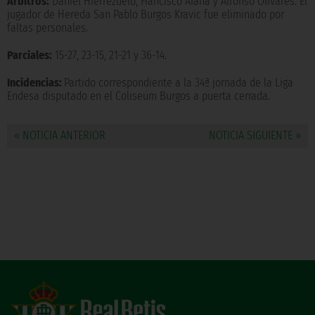
Árbitros:
Daniel Hierrezuelo, Francisco Araña y Alfonso Olivares. El
jugador de Hereda San Pablo Burgos Kravic fue eliminado por
faltas personales.
Parciales:
15-27, 23-15, 21-21 y 36-14.
Incidencias:
Partido correspondiente a la 34ª jornada de la Liga
Endesa disputado en el Coliseum Burgos a puerta cerrada.
« NOTICIA ANTERIOR
NOTICIA SIGUIENTE »