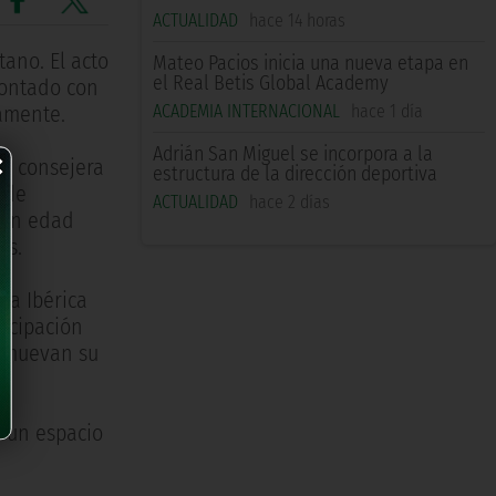
ACTUALIDAD
hace 14 horas
tano. El acto
Mateo Pacios inicia una nueva etapa en
el Real Betis Global Academy
contado con
ACADEMIA INTERNACIONAL
hace 1 día
vamente.
×
Adrián San Miguel se incorpora a la
z, consejera
estructura de la dirección deportiva
 de
ACTUALIDAD
hace 2 días
n en edad
es.
la Ibérica
ticipación
romuevan su
r un espacio