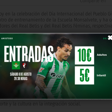
Comparte en
y en la celebración del Día Internacional del Pueblo Gi
entro de entrenamiento de la Escuela Monsalvete, y ha 
dores del Real Betis y del Real Betis Féminas, respecti
a del Pozo, consejera de Cultura y Deporte, y Loles Lópe
enmarca en el proyecto Mentor 10 impulsado por la Junta
 y la promoción de los hábitos saludables a la població
le para la formación de los talentos deportivos andaluc
niversario de la llegada del pueblo gitano en la Penínsu
jetivos del evento han sido inspirar y fortalecer la par
tano, mediante estrategias lúdicas e interactivas que p
tado de fomentar hábitos saludables y vida activa; crea
rte y la cultura en la integración social.