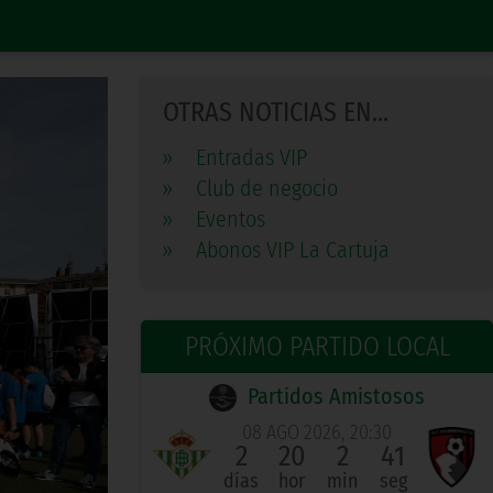
OTRAS NOTICIAS EN...
»
Entradas VIP
»
Club de negocio
»
Eventos
»
Abonos VIP La Cartuja
PRÓXIMO PARTIDO LOCAL
Partidos Amistosos
08 AGO 2026, 20:30
2
20
2
40
días
hor
min
seg