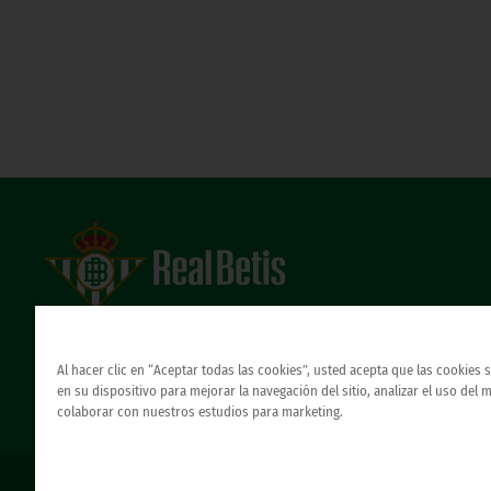
Estadio Benito Villamarín
Avda. de Heliópolis s/n, 41012 Sevilla
Atención al Bético
Al hacer clic en “Aceptar todas las cookies”, usted acepta que las cookies
en su dispositivo para mejorar la navegación del sitio, analizar el uso del 
colaborar con nuestros estudios para marketing.