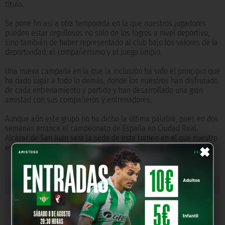
título.
Se pone fin así a otra temporada en la que nuestros jugadores
pueden estar orgullosos no solo de los logros a nivel deportivo,
sino también de haber representado al club bajo los valores de la
deportividad, el compañerismo y el juego limpio.
Una nueva campaña en la que la inclusión ha sido el principio que
ha dado lugar a todo lo demás, donde los nuestros han disfrutado
de cada entrenamiento y partido y han desarrollado una gran
amistad con sus compañeros y entrenadores.
Aunque aún este grupo no ha dicho la última palabra, pues en dos
semanas arranca el campeonato de España en Ciudad Real.
×
Alcázar de San Juan será la sede de este torneo en el que nuestro
equipo tratará de poner el broche final a su magnífico año.
« NOTICIA ANTERIOR
NOTICIA SIGUIENTE »