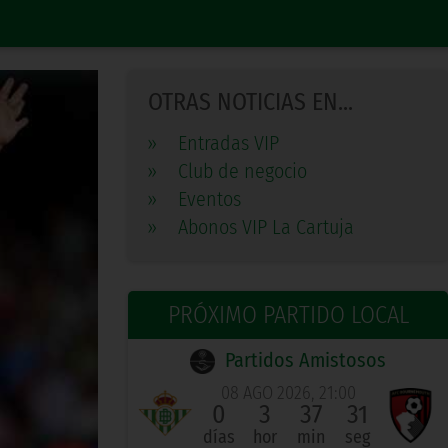
OTRAS NOTICIAS EN...
»
Entradas VIP
»
Club de negocio
»
Eventos
»
Abonos VIP La Cartuja
PRÓXIMO PARTIDO LOCAL
Partidos Amistosos
08 AGO 2026, 21:00
0
3
37
31
días
hor
min
seg