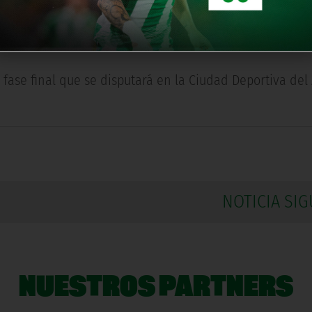
31 de enero y 1 y 2 de febrero) y el Real Betis Balompié 
ra fase (27, 28 y 29 de marzo), junto con el Sporting de 
a fase final que se disputará en la Ciudad Deportiva del 
NOTICIA SIG
NUESTROS PARTNERS