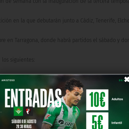
 fin de semana con la inauguración de la tercera tempo
ción en la que debutarán junto a Cádiz, Tenerife, Elch
mbre en Tarragona, donde habrá partidos el sábado y do
 los siguientes: