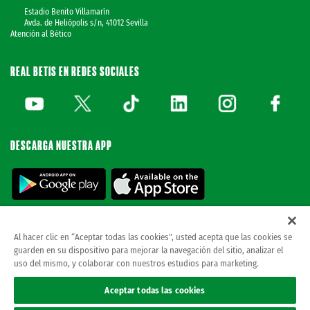
Estadio Benito Villamarín
Avda. de Heliópolis s/n, 41012 Sevilla
Atención al Bético
REAL BETIS EN REDES SOCIALES
DESCARGA NUESTRA APP
Al hacer clic en “Aceptar todas las cookies”, usted acepta que las cookies se
guarden en su dispositivo para mejorar la navegación del sitio, analizar el
© REAL BETIS BALOMPIE.
esta página web es la única oficial del real betis balompie.
uso del mismo, y colaborar con nuestros estudios para marketing.
todos los derechos reservados.
Avisos legales
Aceptar todas las cookies
Política de privacidad