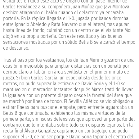
visitantes en todo este acto se originó con un pase interior de
Carlos Fernández a su compañero Juan Muñoz que Javi Montoya
deshizo atrapando el balón cuando el delantero ya encaraba
portería. En la réplica llegaría el 1-0. Jugada por banda derecha
entre Ignacio Abeledo y Rafa Navarro que el lateral, tras apurar
hasta línea de fondo, culminó con un centro que el visitante Moi
alojó en su propia portería. Con este resultado y las buenas
sensaciones mostradas por un sólido Betis B se alcanzó el tiempo
de descanso.
Tras el paso por los vestuarios, los de Juan Merino gozaron de una
ocasión inmejorable para ampliar distancias con un penalti por
derribo claro a Fabián en área sevillista en el primer minuto de
juego. Si bien Carlos García, un especialista desde los once
metros, no pudo superar la estirada de David Soria y el 1-0 se
mantuvo en el marcador. Instantes después Matos trató de llevar
la igualada con un potente disparo desde la frontal del área que
se marchó por línea de fondo. El Sevilla Atlético se vio obligado a
estirar líneas para buscar el empate, pero enfrente aguardaba un
Betis B que continuaba exhibiendo las mismas virtudes de la
primera parte, sin fisuras defensivas que aprovechar por parte del
contrario, que lo intentaba sobre todo con disparos lejanos. En la
recta final Álvaro González capitaneó un contragolpe que pudo
suponer el 2-0, de no ser porque David Soria taponó el centro del