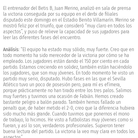
El entrenador del Betis B, Juan Merino, analizó en sala de prensa
la victoria conseguida por su equipo en el derbi de filiales
disputado este domingo en el Estadio Benito Villamarín. Merino se
mostró feliz por el triunfo, que consideró “muy claro en todos los
aspectos”, y puso de relieve la capacidad de sus jugadores para
leer las diferentes fases del encuentro.
Análisis
: “El equipo ha estado muy sólido, muy fuerte. Creo que en
todo momento ha sido merecedor de la victoria por cómo se ha
empleado. Los jugadores están dando el 150 por ciento en cada
partido. Estamos creciendo en solidez, también están haciéndolo
los jugadores, que son muy jóvenes. En todo momento he visto un
partido muy serio, disputado. Hubo fases en las que el Sevilla
Atlético tuvo un poco de posesión pero, para mí es efímera,
porque prácticamente no han tirado entre los tres palos. Salimos
muy fuertes y tuvimos una ocasión de Fabián. Hemos creado
bastante peligro a balón parado. También hemos fallado un
penalti que, de haber metido el 2-0, creo que la diferencia hubiera
sido mucho más grande. Cuando tuvimos que ponernos el mono
de trabajo, lo hicimos. He visto a futbolistas muy jóvenes como si
fueran, y así lo son, verdaderos profesionales. Supieron tener
buena lectura del partido. La victoria la veo muy clara en todos los
aspectos”.