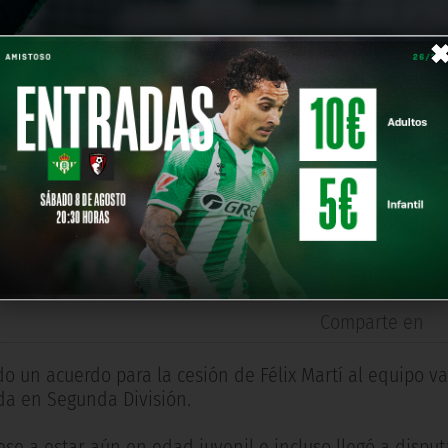
la SD Amorebieta
Comparte en
o un acuerdo para la cesión de Félix Martí al equipo va
da en Segunda División.
se a estar aún en edad juvenil e incluso llegó a disput