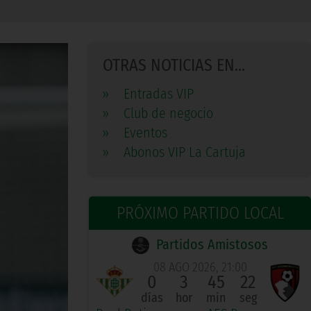
OTRAS NOTICIAS EN...
»
Entradas VIP
»
Club de negocio
»
Eventos
»
Abonos VIP La Cartuja
PRÓXIMO PARTIDO LOCAL
Partidos Amistosos
08 AGO 2026, 21:00
0
3
45
22
días
hor
min
seg