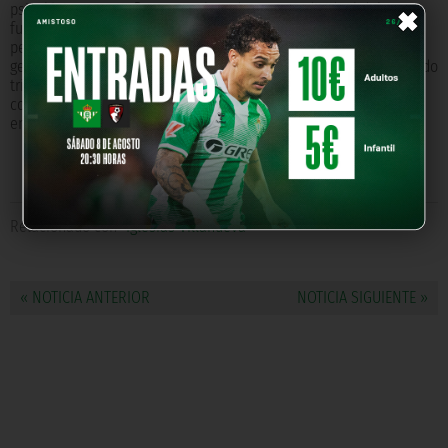
×
psicológicos que influyen en el rendimiento individual del
futbolista, incidiendo en el control de activación y de
pensamientos. Igualmente esta sesión ha servido como repaso
general para todos los asuntos tratados a lo largo de este segundo
trimestre, que, como se recordará, ha llevado a debate temas
como la cohesión de grupos, nutrición o prevención de lesiones,
entre otros.
Relacionado con
Iglesias Villanueva
« NOTICIA ANTERIOR
NOTICIA SIGUIENTE »