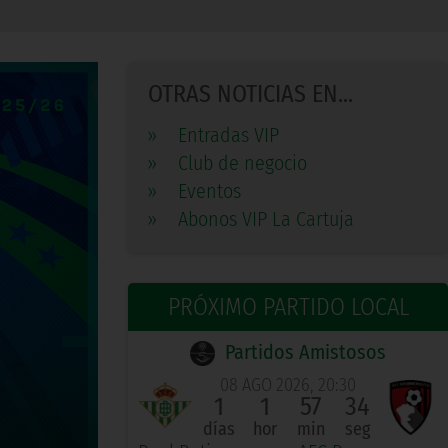
OTRAS NOTICIAS EN...
»
Entradas VIP
»
Club de negocio
»
Eventos
»
Abonos VIP La Cartuja
PRÓXIMO PARTIDO LOCAL
Partidos Amistosos
08 AGO 2026, 20:30
1
1
57
33
días
hor
min
seg