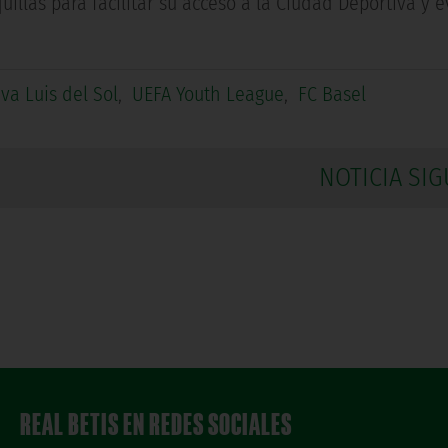
illas para facilitar su acceso a la Ciudad Deportiva y ev
va Luis del Sol
,
UEFA Youth League
,
FC Basel
NOTICIA SIG
REAL BETIS EN REDES SOCIALES