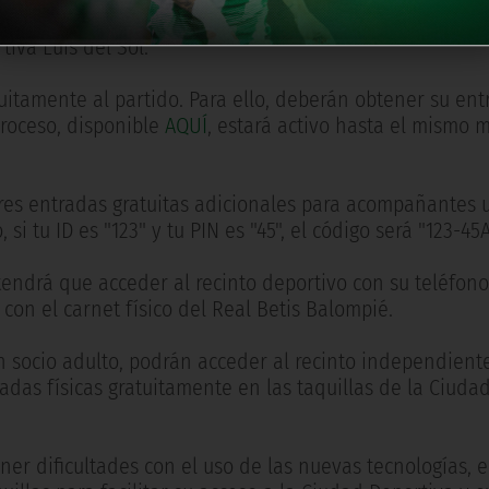
ntada en casa. El partido se disputará el próximo miérc
iva Luis del Sol.
uitamente al partido. Para ello, deberán obtener su ent
 proceso, disponible
AQUÍ
, estará activo hasta el mismo m
es entradas gratuitas adicionales para acompañantes u
si tu ID es "123" y tu PIN es "45", el código será "123-45
 tendrá que acceder al recinto deportivo con su teléfono
con el carnet físico del Real Betis Balompié.
 socio adulto, podrán acceder al recinto independien
radas físicas gratuitamente en las taquillas de la Ciuda
er dificultades con el uso de las nuevas tecnologías, e