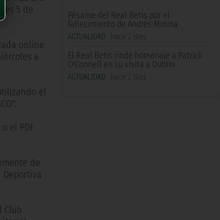
oles 5 de
Pésame del Real Betis por el
fallecimiento de Andrés Molina
ACTUALIDAD
hace 2 días
rada online
El Real Betis rinde homenaje a Patrick
iércoles a
O'Connell en su visita a Dublín
ACTUALIDAD
hace 2 días
tilizando el
ACO".
 o el PDF
temente de
d Deportiva
l Club