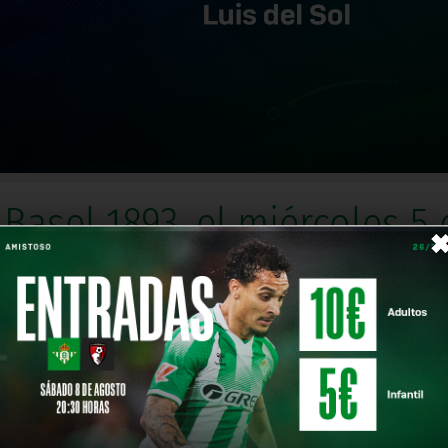
 Basel 1893, el miércoles 5
entradas gratuitas de forma online introdu
Comparte en
 en la vuelta de la segunda ronda de la UEFA Youth Leagu