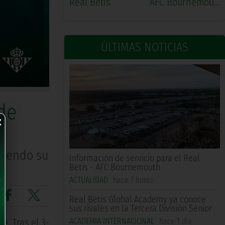
Real Betis
AFC Bournemouth
ÚLTIMAS NOTICIAS
 de
×
ciendo su
Información de servicio para el Real
Betis - AFC Bournemouth
ACTUALIDAD
hace 7 horas
Real Betis Global Academy ya conoce
sus rivales en la Tercera División Sénior
ACADEMIA INTERNACIONAL
hace 1 día
e. Tras el 3-