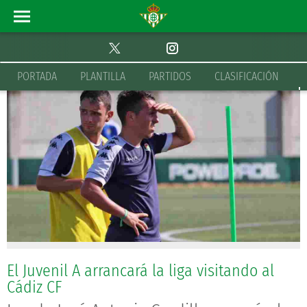
CANTERA
INICIO
PORTADA
PLANTILLA
PARTIDOS
CLASIFICACIÓN
El Juvenil A arrancará la liga visitando al
Cádiz CF