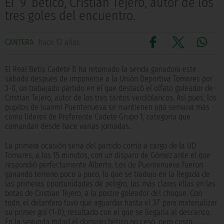
El ‘9’ bético, Cristian Tejero, autor de los
tres goles del encuentro.
CANTERA
hace 12 años
El Real Betis Cadete B ha retomado la senda ganadora este
sábado después de imponerse a la Unión Deportiva Tomares por
3-0, un trabajado partido en el que destacó el olfato goleador de
Cristian Tejero, autor de los tres tantos verdiblancos. Así pues, los
pupilos de Juanmi Puentenueva se mantienen una semana más
como líderes de Preferente Cadete Grupo 1, categoría que
comandan desde hace varias jornadas.
La primera ocasión seria del partido corrió a cargo de la UD
Tomares, a los 15 minutos, con un disparo de Gómez ante el que
respondió perfectamente Alberto. Los de Puentenueva fueron
ganando terreno poco a poco, lo que se tradujo en la llegada de
las primeras oportunidades de peligro, las más claras ellas en las
botas de Cristian Tejero, a la postre goleador del choque. Con
todo, el delantero tuvo que aguardar hasta el 37’ para materializar
su primer gol (1-0), resultado con el que se llegaría al descanso.
En la segunda mitad el dominio bético no cesó, pero costó