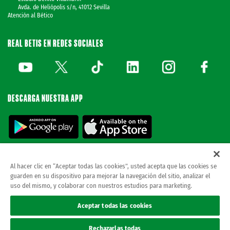
Avda. de Heliópolis s/n, 41012 Sevilla
Atención al Bético
REAL BETIS EN REDES SOCIALES
DESCARGA NUESTRA APP
Al hacer clic en “Aceptar todas las cookies”, usted acepta que las cookies se
guarden en su dispositivo para mejorar la navegación del sitio, analizar el
© REAL BETIS BALOMPIE.
esta página web es la única oficial del real betis balompie.
uso del mismo, y colaborar con nuestros estudios para marketing.
todos los derechos reservados.
Avisos legales
Aceptar todas las cookies
Política de privacidad
Cookies
Rechazarlas todas