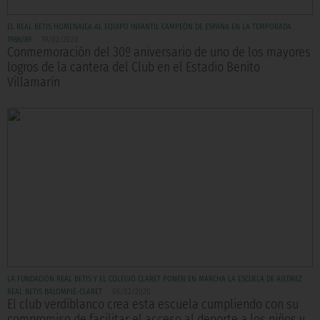
EL REAL BETIS HOMENAJEA AL EQUIPO INFANTIL CAMPEÓN DE ESPAÑA EN LA TEMPORADA
1988/89
19/02/2020
Conmemoración del 30º aniversario de uno de los mayores
logros de la cantera del Club en el Estadio Benito
Villamarín
LA FUNDACIÓN REAL BETIS Y EL COLEGIO CLARET PONEN EN MARCHA LA ESCUELA DE AJEDREZ
REAL BETIS BALOMPIÉ-CLARET
06/02/2020
El club verdiblanco crea esta escuela cumpliendo con su
compromiso de facilitar el acceso al deporte a los niños y