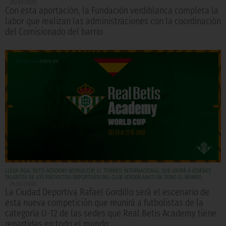
26/03/2020
Con esta aportación, la Fundación verdiblanca completa la
labor que realizan las administraciones con la coordinación
del Comisionado del barrio
LLEGA REAL BETIS ACADEMY WORLD CUP, EL TORNEO INTERNACIONAL QUE UNIRÁ A JÓVENES
TALENTOS DE LOS PROYECTOS DEPORTIVOS DEL CLUB VERDIBLANCO EN TODO EL MUNDO
26/03/2020
La Ciudad Deportiva Rafael Gordillo será el escenario de
esta nueva competición que reunirá a futbolistas de la
categoría U-12 de las sedes que Real Betis Academy tiene
repartidas en todo el mundo.