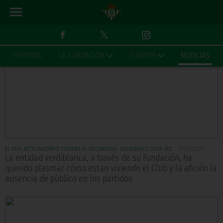
PORTADA
LA FUNDACIÓN
EQUIPOS
NOTICIAS
EL REAL BETIS BALOMPIÉ ESTRENA EL DOCUMENTAL 'VOLVEREMOS OTRA VEZ'
15/12/2020
La entidad verdiblanca, a través de su Fundación, ha
querido plasmar cómo están viviendo el Club y la afición la
ausencia de público en los partidos