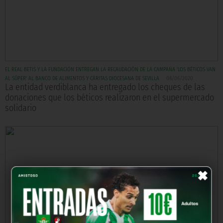
EL REAL BETIS Y LA FUNDACIÓN ENTREGAN LA RECAUDACIÓN DE LA CAMPAÑA 'LOS BÉTICOS VAN
AL SÚPER' AL BANCO DE ALIMENTOS Y CÁRITAS DIOCESANA DE SEVILLA
08/06/2020
La entidad verdiblanca ha entregado los cheques de las
donaciones que los béticos realizaron en el supermercado
solidario
×