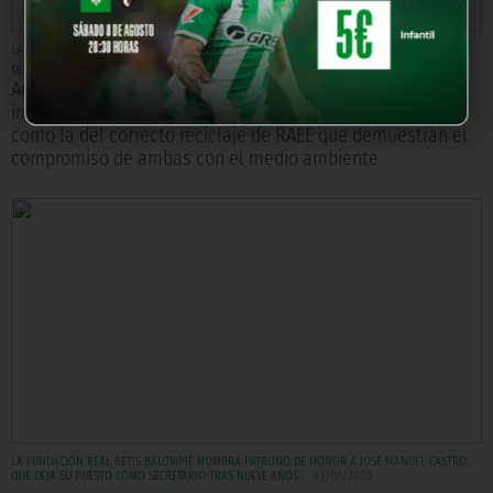
LA FUNDACIÓN REAL BETIS Y LA FUNDACIÓN ECOLEC COLABORARÁN PARA PROMOVER EL
DESARROLLO SOSTENIBLE Y LA PROTECCIÓN AMBIENTAL
05/06/2020
Ambas organizaciones sin ánimo de lucro destacan la
importancia de colaborar "como un equipo" en iniciativas
como la del correcto reciclaje de RAEE que demuestran el
compromiso de ambas con el medio ambiente
LA FUNDACIÓN REAL BETIS BALOMPIÉ NOMBRA PATRONO DE HONOR A JOSÉ MANUEL CASTRO,
QUE DEJA SU PUESTO COMO SECRETARIO TRAS NUEVE AÑOS
03/06/2020