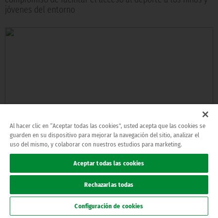
jóvenes del entorno
Al hacer clic en “Aceptar todas las cookies”, usted acepta que las cookies se
guarden en su dispositivo para mejorar la navegación del sitio, analizar el
uso del mismo, y colaborar con nuestros estudios para marketing.
SIGUE ABIERTO EL PLAZO PARA LA SOLICITUD DE PLACAS
30/01/2020
Los familiares de los socios fallecidos a partir de 2007
Aceptar todas las cookies
deben dirigirse a la Oficina de Atención al Bético para
tramitar la petición
Rechazarlas todas
Configuración de cookies