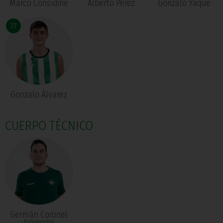
Alberto Pérez
Gonzalo Yaque
Marco Considine
77
Gonzalo Álvarez
CUERPO TÉCNICO
Germán Coronel
Entrenador