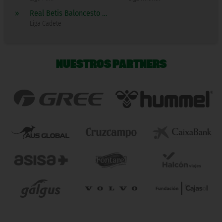
»
Real Betis Baloncesto Cadete A
Liga Cadete
NUESTROS PARTNERS