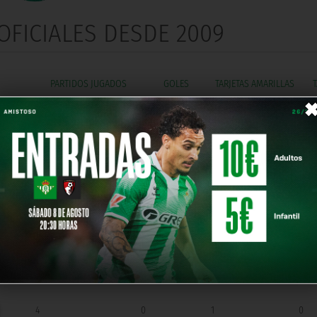
FICIALES DESDE 2009
GOLES
28
3
6
1
52
6
7
0
5
0
1
0
8
0
0
0
6
0
0
0
4
0
1
0