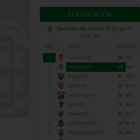
CLASIFICACIÓN
División de Honor //
grupo 4 -
Jorn. 34
POS
EQUIPO
PTS
PJ
DG
1
Granada U19
80
34
34
2
Real Betis U19
80
34
77
3
Málaga U19
67
34
26
4
Sevilla U19
63
34
43
5
Calavera CF U19
56
34
17
6
Cádiz U19
55
34
11
7
Almería U19
53
34
19
8
CD Mosquito U19
45
34
-10
9
Sporting Atlético U19
44
34
4