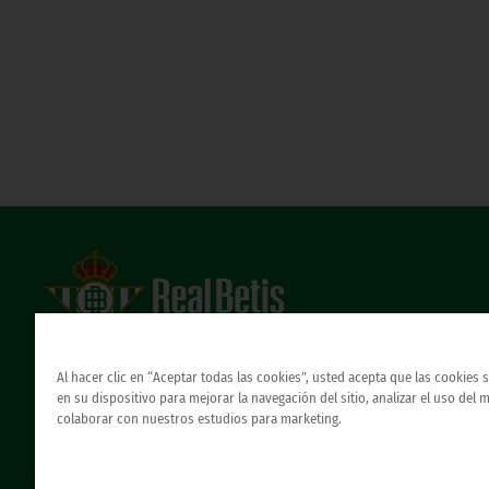
Estadio Benito Villamarín
Avda. de Heliópolis s/n, 41012 Sevilla
Al hacer clic en “Aceptar todas las cookies”, usted acepta que las cookies
Atención al Bético
en su dispositivo para mejorar la navegación del sitio, analizar el uso del 
colaborar con nuestros estudios para marketing.