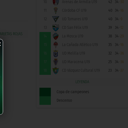
10
Arenas de Armilla U19
42
34
-30
11
Córdoba CF U19
40
34
-16
12
UD Tomares U19
40
34
-9
13
CD San Félix U19
39
34
-12
×
14
La Mosca U19
38
34
-29
15
La Cañada Atlético U19
35
34
-16
16
UD Melilla U19
32
34
-36
17
UD Maracena U19
25
34
-36
18
CD Vázquez Cultural U19
23
34
-37
LEYENDA
Copa de campeones
Descenso