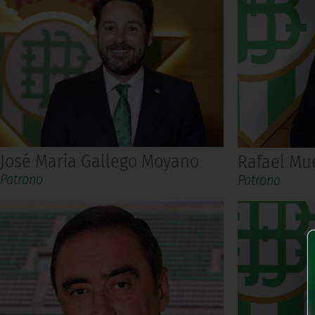
José María Gallego Moyano
Rafael Mu
Patrono
Patrono