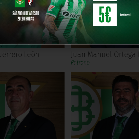
errero León
Juan Manuel Ortega 
Patrono