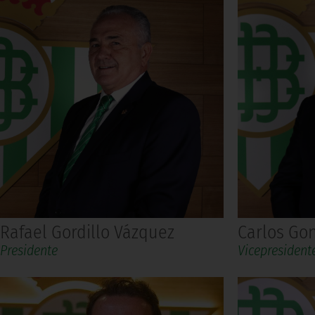
Rafael Gordillo Vázquez
Carlos Gon
Presidente
Vicepresident