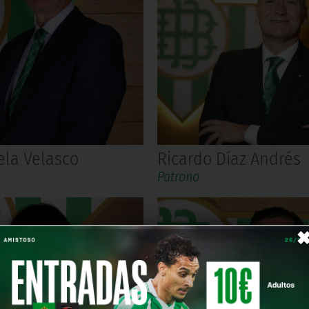
ela Velasco
Ricardo Díaz Andrés
Patrono