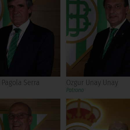
 Pagola Serra
Ozgur Unay Unay
Patrono