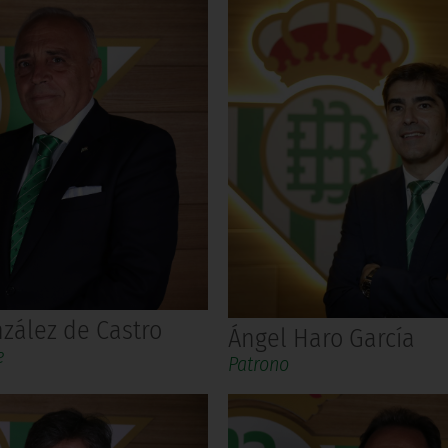
zález de Castro
Ángel Haro García
e
Patrono