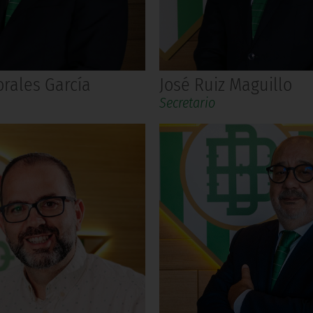
rales García
José Ruiz Maguillo
Secretario