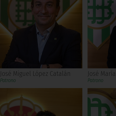
José María
José Miguel López Catalán
Patrono
Patrono