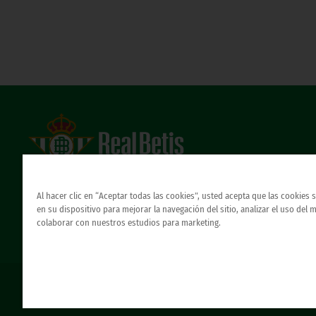
Estadio Benito Villamarín
Avda. de Heliópolis s/n, 41012 Sevilla
Al hacer clic en “Aceptar todas las cookies”, usted acepta que las cookies
Atención al Bético
en su dispositivo para mejorar la navegación del sitio, analizar el uso del 
colaborar con nuestros estudios para marketing.
© REAL BETIS BALOMPIE.
esta página web es la única oficial del real betis balompie