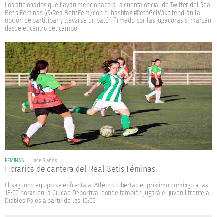
Los aficionados que hayan mencionado a la cuenta oficial de Twitter del Real
Betis Féminas (@RealBetisFem) con el hashtag #RetoGolWiko tendrán la
opción de participar y llevarse un balón firmado por las jugadoras si marcan
desde el centro del campo
FÉMINAS
Hace 9 años
Horarios de cantera del Real Betis Féminas
El segundo equipo se enfrenta al Atlético Libertad el próximo domingo a las
18:00 horas en la Ciudad Deportiva, donde también jugará el juvenil frente al
Diablos Rojos a partir de las 10:00