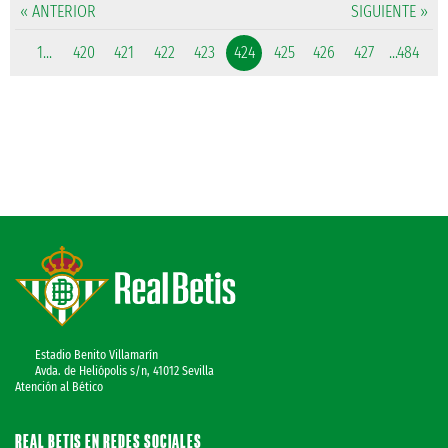
« ANTERIOR
SIGUIENTE »
1...
420
421
422
423
424
425
426
427
...484
Estadio Benito Villamarín
Avda. de Heliópolis s/n, 41012 Sevilla
Atención al Bético
REAL BETIS EN REDES SOCIALES