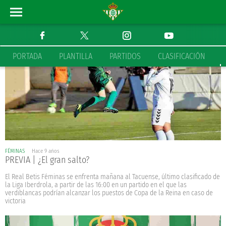
PORTADA
PLANTILLA
PARTIDOS
CLASIFICACIÓN
FÉMINAS
Hace 9 años
PREVIA | ¿El gran salto?
El Real Betis Féminas se enfrenta mañana al Tacuense, último clasificado de
la Liga Iberdrola, a partir de las 16:00 en un partido en el que las
verdiblancas podrían alcanzar los puestos de Copa de la Reina en caso de
victoria