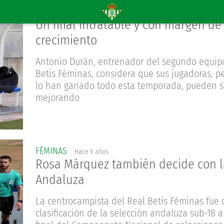
FÉMINAS
Hace 9 años
Un filial intratable y con margen de
crecimiento
Antonio Durán, entrenador del segundo equip
Betis Féminas, considera que sus jugadoras, p
lo han ganado todo esta temporada, pueden s
mejorando
FÉMINAS
Hace 9 años
Rosa Márquez también decide con l
Andaluza
La centrocampista del Real Betis Féminas fue 
clasificación de la selección andaluza sub-18 a