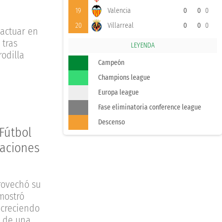
19
Valencia
0
0
0
20
Villarreal
0
0
0
 actuar en
 tras
LEYENDA
rodilla
Campeón
Champions league
Europa league
Fase eliminatoria conference league
Descenso
 Fútbol
laciones
rovechó su
 mostró
 creciendo
n de una