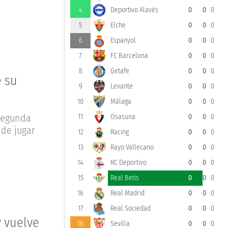
4
Deportivo Alavés
0
0
0
5
Elche
0
0
0
6
Espanyol
0
0
0
7
FC Barcelona
0
0
0
8
Getafe
0
0
0
e su
9
Levante
0
0
0
10
Málaga
0
0
0
 Segunda
11
Osasuna
0
0
0
 de jugar
12
Racing
0
0
0
13
Rayo Vallecano
0
0
0
14
RC Deportivo
0
0
0
15
Real Betis
0
0
0
16
Real Madrid
0
0
0
17
Real Sociedad
0
0
0
y vuelve
18
Sevilla
0
0
0