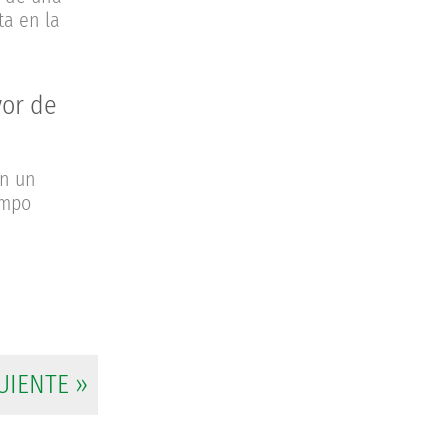
ta en la
vor de
on un
ampo
UIENTE »