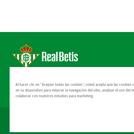
Estadio Benito Villamarín
Avda. de Heliópolis s/n, 41012 Sevilla
Atención al Bético
Al hacer clic en “Aceptar todas las cookies”, usted acepta que las cookies
en su dispositivo para mejorar la navegación del sitio, analizar el uso del 
colaborar con nuestros estudios para marketing.
© REAL BETIS BALOMPIE.
esta página web es la única oficial del real betis balompie