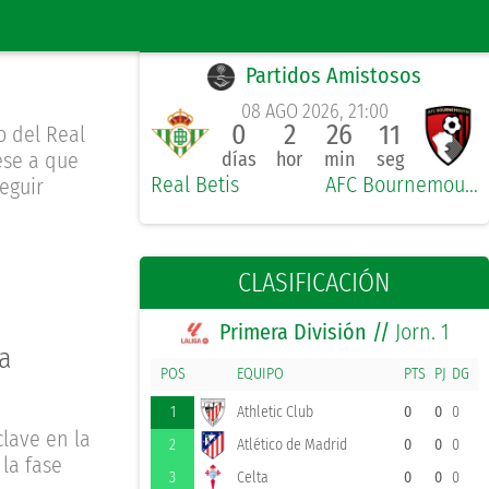
PRÓXIMO PARTIDO LOCAL
Partidos Amistosos
08 AGO 2026, 21:00
0
2
26
11
o del Real
ese a que
días
hor
min
seg
Real Betis
AFC Bournemouth
eguir
CLASIFICACIÓN
Primera División //
Jorn. 1
a
POS
EQUIPO
PTS
PJ
DG
1
Athletic Club
0
0
0
clave en la
2
Atlético de Madrid
0
0
0
 la fase
3
Celta
0
0
0