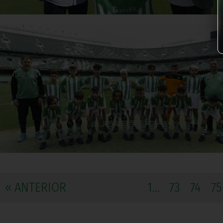
« ANTERIOR
1...
73
74
75