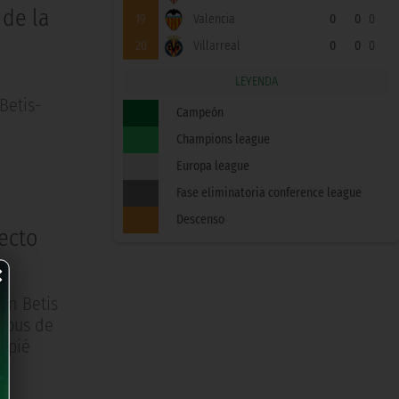
 de la
19
Valencia
0
0
0
20
Villarreal
0
0
0
LEYENDA
Betis-
Campeón
Champions league
Europa league
Fase eliminatoria conference league
Descenso
ecto
×
on Betis
mpus de
ompié