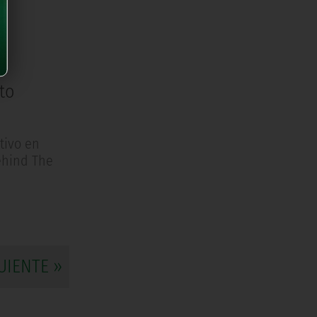
to
tivo en
ehind The
UIENTE »