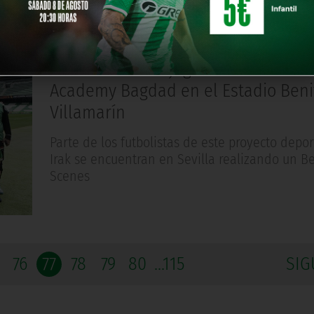
AREA SOCIAL
Hace 4 años
Recibimos a los jugadores de Betis
Academy Bagdad en el Estadio Beni
Villamarín
Parte de los futbolistas de este proyecto depor
Irak se encuentran en Sevilla realizando un B
Scenes
76
77
78
79
80
...115
SIG