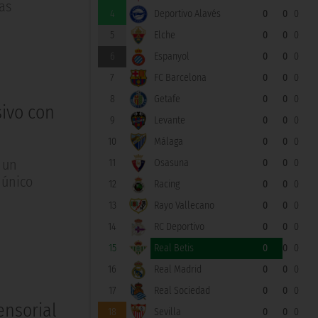
las
4
Deportivo Alavés
0
0
0
5
Elche
0
0
0
6
Espanyol
0
0
0
7
FC Barcelona
0
0
0
8
Getafe
0
0
0
sivo con
9
Levante
0
0
0
10
Málaga
0
0
0
 un
11
Osasuna
0
0
0
 único
12
Racing
0
0
0
13
Rayo Vallecano
0
0
0
14
RC Deportivo
0
0
0
15
Real Betis
0
0
0
16
Real Madrid
0
0
0
17
Real Sociedad
0
0
0
ensorial
18
Sevilla
0
0
0