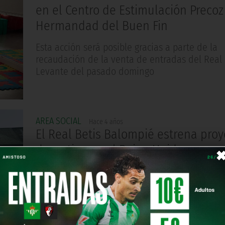
en el Centro de Estimulación Precoz
Hermandad del Buen Fin
Esta acción será posible gracias a parte de la
recaudación de la venta de entradas del Real 
Levante del pasado domingo
AREA SOCIAL
Hace 4 años
El Real Betis Balompié estrena proy
deportivo en el Reino Unido
El Club abre su sexta academia internacional c
Camps Londres, un programa que realizará ca
fútbol bajo la metodología del Real Betis Bal