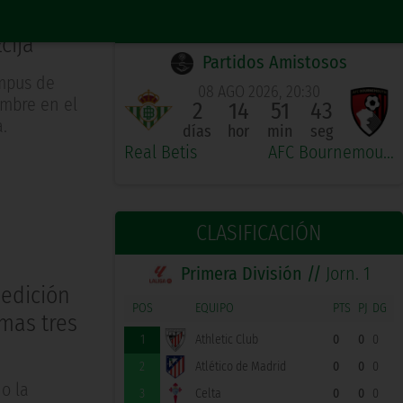
PRÓXIMO PARTIDO LOCAL
cija
Partidos Amistosos
ampus de
08 AGO 2026, 20:30
embre en el
2
14
51
43
.
días
hor
min
seg
Real Betis
AFC Bournemouth
CLASIFICACIÓN
Primera División //
Jorn. 1
medición
POS
EQUIPO
PTS
PJ
DG
mas tres
1
Athletic Club
0
0
0
2
Atlético de Madrid
0
0
0
o la
3
Celta
0
0
0