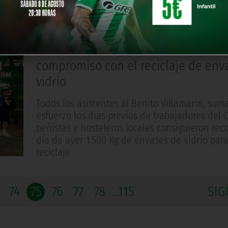
AREA SOCIAL
Hace 4 años
Más de 500 aficionados muestran s
compromiso con el reciclaje de env
vidrio
Todos los asistentes al Benito Villamarín, sum
esfuerzo los días previos de trabajadores del C
peñistas y hosteleros locales consiguieron rec
día de ayer 1.500 Kg de envases de vidrio para
reciclaje
74
75
76
77
78
...115
SIG