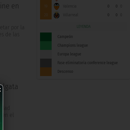
ine en
19
Valencia
0
0
0
20
Villarreal
0
0
0
etar por la
LEYENDA
es de las
Campeón
Champions league
Europa league
Fase eliminatoria conference league
Descenso
×
balgata
tidad
 en el