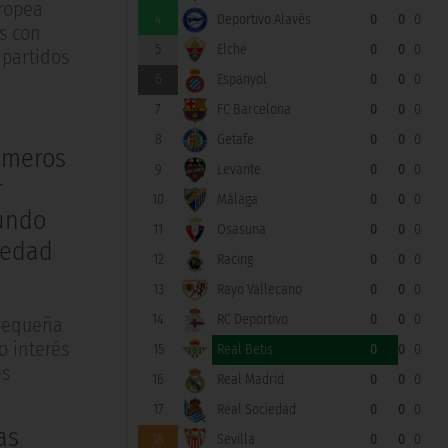
uropea
4
Deportivo Alavés
0
0
0
s con
5
Elche
0
0
0
 partidos
6
Espanyol
0
0
0
7
FC Barcelona
0
0
0
8
Getafe
0
0
0
rimeros
9
Levante
0
0
0
r
10
Málaga
0
0
0
mundo
11
Osasuna
0
0
0
medad
12
Racing
0
0
0
13
Rayo Vallecano
0
0
0
14
RC Deportivo
0
0
0
 pequeña
o interés
15
Real Betis
0
0
0
es
16
Real Madrid
0
0
0
17
Real Sociedad
0
0
0
as
18
Sevilla
0
0
0