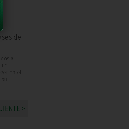
u
ases de
ados al
lub,
oger en el
 su
UIENTE »