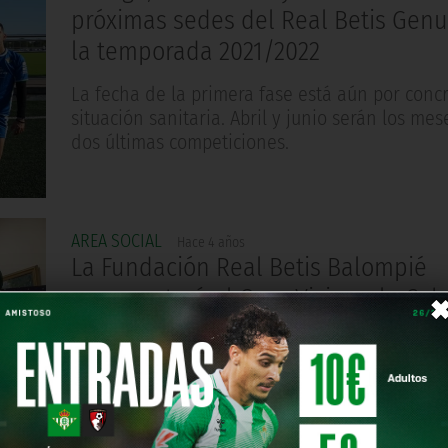
próximas sedes del Real Betis Genu
la temporada 2021/2022
La fecha de la primera fase está aún por concr
situación sanitaria. Abril y junio serán los mes
dos últimas competiciones.
AREA SOCIAL
Hace 4 años
La Fundación Real Betis Balompié
representará al Gran Visir en la Ca
de los Reyes Magos del Distrito Sur
El Ayuntamiento de Sevilla ha elegido a la en
verdiblanca por su compromiso social y trabajo
barrio sevillano