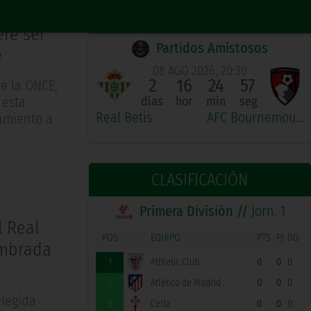
PRÓXIMO PARTIDO LOCAL
ere ser
Partidos Amistosos
e
08 AGO 2026, 20:30
2
16
24
56
de la ONCE,
 esta
días
hor
min
seg
Real Betis
AFC Bournemouth
amiento a
CLASIFICACIÓN
Primera División //
Jorn. 1
l Real
POS
EQUIPO
PTS
PJ
DG
nombrada
1
Athletic Club
0
0
0
2
Atlético de Madrid
0
0
0
elegida
3
Celta
0
0
0