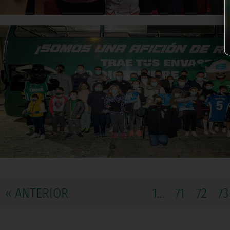
« ANTERIOR
1...
71
72
73