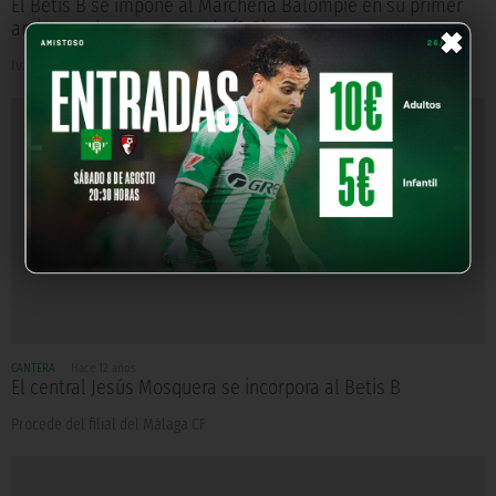
El Betis B se impone al Marchena Balompié en su primer
×
amistoso de pretemporada (2-3)
Iván, Juanma y Lolo anotaron los goles heliopolitanos.
CANTERA
Hace 12 años
El central Jesús Mosquera se incorpora al Betis B
Procede del filial del Málaga CF