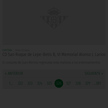
CANTERA
Hace 12 años
CD San Roque de Lepe-Betis B, VI Memorial Alonso J. Larios
El conjunto de Juan Merino regresaba esta mañana a los entrenamientos
« ANTERIOR
SIGUIENTE »
1...
322
323
324
325
326
327
328
329
...381