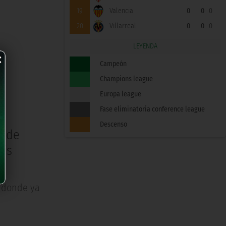
19
Valencia
0
0
0
20
Villarreal
0
0
0
×
LEYENDA
Campeón
Champions league
Europa league
Fase eliminatoria conference league
Descenso
a de
tis
, donde ya