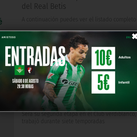
del Real Betis
A continuación puedes ver el listado completo
CANTERA
Hace 11 años
José Wanceulen se incorpora al áre
captación de la Cantera del Real Be
Balompié
Será su segunda etapa en el Club verdiblanco
trabajó durante siete temporadas