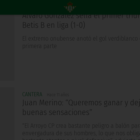
CANTERA
Hace 11 años
Álvaro González sella el primer triu
Betis B en liga (1-0)
El extremo onubense anotó el gol verdiblanco 
primera parte
CANTERA
Hace 11 años
Juan Merino: “Queremos ganar y de
buenas sensaciones”
“El Arroyo CP crea bastante peligro a balón pa
envergadura de sus hombres, lo que nos obliga