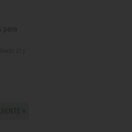
s para
sábado 23 y
UIENTE »