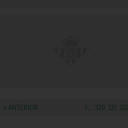
« ANTERIOR
1...
320
321
32