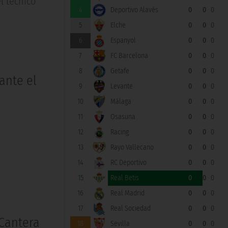
l técnico
4
Deportivo Alavés
0
0
0
5
Elche
0
0
0
6
Espanyol
0
0
0
7
FC Barcelona
0
0
0
8
Getafe
0
0
0
 ante el
9
Levante
0
0
0
10
Málaga
0
0
0
11
Osasuna
0
0
0
12
Racing
0
0
0
13
Rayo Vallecano
0
0
0
14
RC Deportivo
0
0
0
15
Real Betis
0
0
0
16
Real Madrid
0
0
0
17
Real Sociedad
0
0
0
 Cantera
18
Sevilla
0
0
0