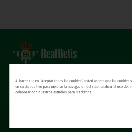
Estadio Benito Villamarín
Avda. de Heliópolis s/n, 41012 Sevilla
Atención al Bético
Al hacer clic en “Aceptar todas las cookies”, usted acepta que las cookies
en su dispositivo para mejorar la navegación del sitio, analizar el uso del 
colaborar con nuestros estudios para marketing.
© REAL BETIS BALOMPIE.
esta página web es la única oficial del real betis balompie