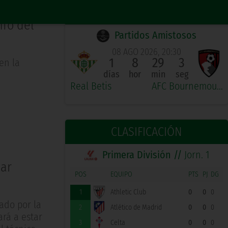
PRÓXIMO PARTIDO LOCAL
nfo del
Partidos Amistosos
08 AGO 2026, 20:30
1
8
29
3
en la
días
hor
min
seg
Real Betis
AFC Bournemouth
CLASIFICACIÓN
Primera División //
Jorn. 1
jar
POS
EQUIPO
PTS
PJ
DG
1
Athletic Club
0
0
0
rado por la
2
Atlético de Madrid
0
0
0
rá a estar
3
Celta
0
0
0