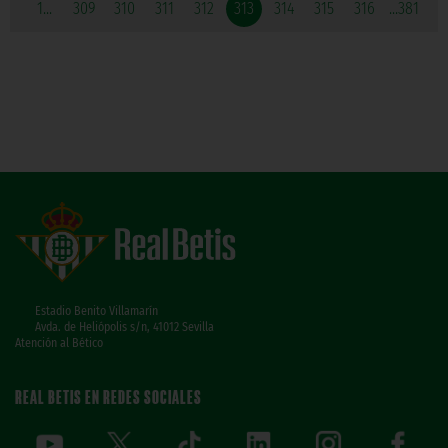
1...
309
310
311
312
313
314
315
316
...381
Estadio Benito Villamarín
Avda. de Heliópolis s/n, 41012 Sevilla
Atención al Bético
REAL BETIS EN REDES SOCIALES