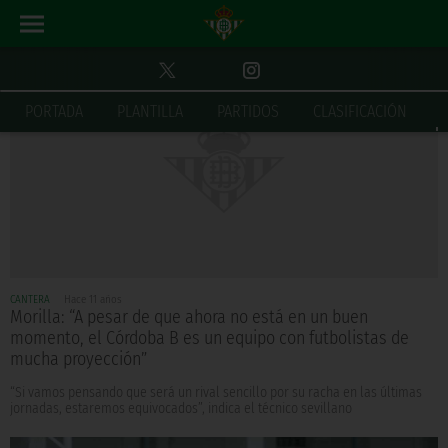
PORTADA
PLANTILLA
PARTIDOS
CLASIFICACIÓN
CANTERA
Hace 11 años
Morilla: “A pesar de que ahora no está en un buen
momento, el Córdoba B es un equipo con futbolistas de
mucha proyección”
“Si vamos pensando que será un rival sencillo por su racha en las últimas
jornadas, estaremos equivocados”, indica el técnico sevillano