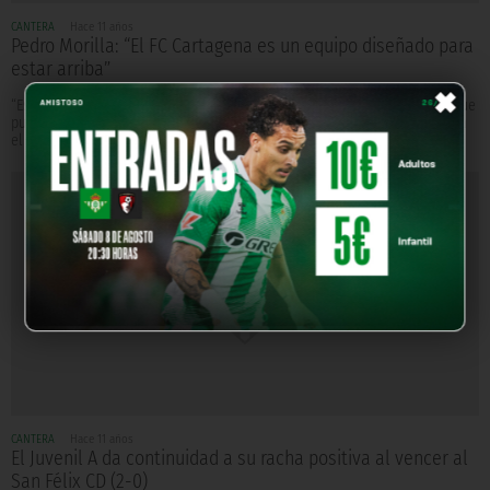
CANTERA
Hace 11 años
Pedro Morilla: “El FC Cartagena es un equipo diseñado para
estar arriba”
×
“Es un conjunto rocoso defensivamente y con individualidades ofensivas que
pueden hacer daño. Fuera de casa están sacando muchos empates”, indica
el entrenador sevillano
CANTERA
Hace 11 años
El Juvenil A da continuidad a su racha positiva al vencer al
San Félix CD (2-0)