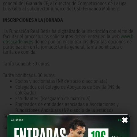
general del Granada CF; al director de Competiciones de LaLiga,
Luis Gil o al subdirector jurídico del CSD Fernando Molinero.
INSCRIPCIONES A LA JORNADA
la Fundación Real Betis ha digitalizado la inscripción con el fin de
facilitar el proceso. Los solicitantes deben entrar en la web
www.b
etisacademy.es
donde podrán encontrar las distintas opciones de
participación en la jornada: tarifa general, tarifa bonificada o
tarifa de comida.
Tarifa General: 50 euros.
Tarifa bonificada: 30 euros.
Socios y accionistas (Nº de socio o accionista)
Colegiados del Colegio de Abogados de Sevilla (Nº de
colegiado)
Estudiantes (Resguardo de matrícula)
Empleados de entidades asociadas a Asociaciones y
Fundaciones Andaluzas (Nº d socio de la entidad)
×
Tarifa general + almuerzo: 75 euros.
Tarifa bonificada + almuerzo: 55 euros.