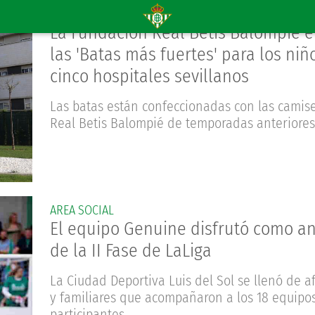
AREA SOCIAL
La Fundación Real Betis Balompié e
las 'Batas más fuertes' para los niñ
cinco hospitales sevillanos
Las batas están confeccionadas con las camise
Real Betis Balompié de temporadas anteriores
AREA SOCIAL
El equipo Genuine disfrutó como an
de la II Fase de LaLiga
La Ciudad Deportiva Luis del Sol se llenó de a
y familiares que acompañaron a los 18 equipo
participantes