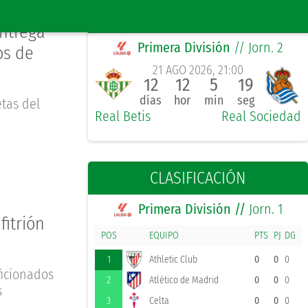
PRÓXIMO PARTIDO LOCAL
ntrega
Primera División
// Jorn. 2
os de
21 AGO 2026, 21:00
12
12
5
18
días
hor
min
seg
tas del
Real Betis
Real Sociedad
CLASIFICACIÓN
Primera División //
Jorn. 1
fitrión
POS
EQUIPO
PTS
PJ
DG
1
Athletic Club
0
0
0
ficionados
2
Atlético de Madrid
0
0
0
s
3
Celta
0
0
0