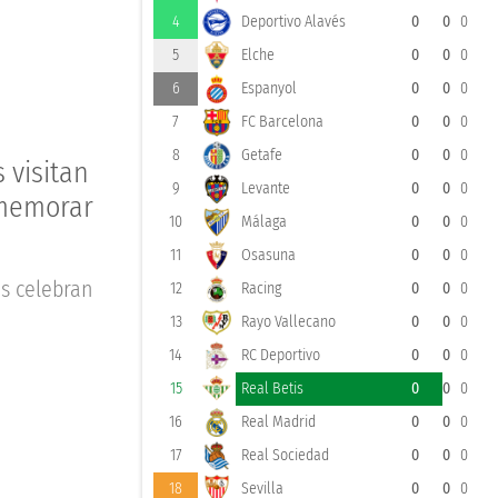
4
Deportivo Alavés
0
0
0
5
Elche
0
0
0
6
Espanyol
0
0
0
7
FC Barcelona
0
0
0
8
Getafe
0
0
0
 visitan
9
Levante
0
0
0
nmemorar
10
Málaga
0
0
0
11
Osasuna
0
0
0
as celebran
12
Racing
0
0
0
13
Rayo Vallecano
0
0
0
14
RC Deportivo
0
0
0
15
Real Betis
0
0
0
16
Real Madrid
0
0
0
17
Real Sociedad
0
0
0
18
Sevilla
0
0
0