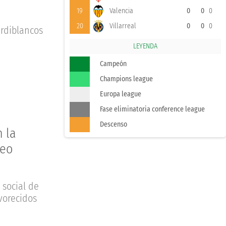
19
Valencia
0
0
0
20
Villarreal
0
0
0
erdiblancos
LEYENDA
Campeón
Champions league
Europa league
Fase eliminatoria conference league
Descenso
n la
peo
 social de
vorecidos