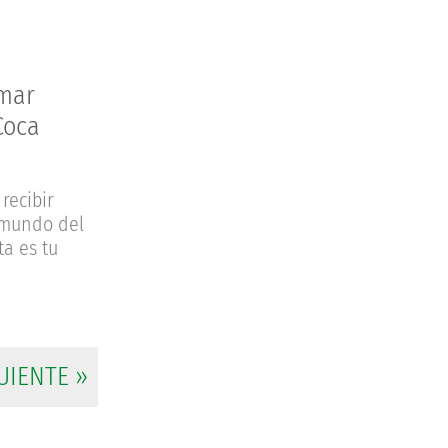
rmar
Coca
recibir
l mundo del
ta es tu
UIENTE »