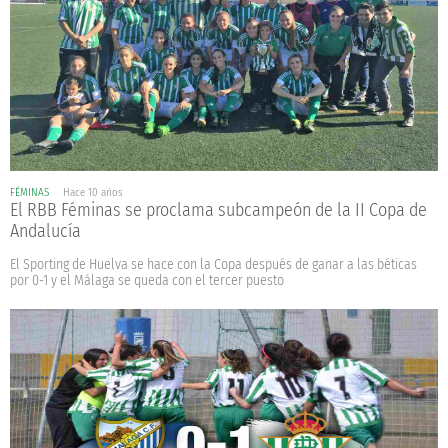
FÉMINAS
Hace 10 años
El RBB Féminas se proclama subcampeón de la II Copa de
Andalucía
El Sporting de Huelva se hace con la Copa después de ganar a las béticas
por 0-1 y el Málaga se queda con el tercer puesto