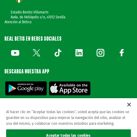
Estadio Benito Villamarín
Avda. de Heliópolis s/n, 41012 Sevilla
Atención al Bético
REAL BETIS EN REDES SOCIALES
DESCARGA NUESTRA APP
Al hacer clic en “Aceptar todas las cookies”, usted acepta que las cookies se
guarden en su dispositivo para mejorar la navegación del sitio, analizar el
© REAL BETIS BALOMPIE.
esta página web es la única oficial del real betis balompie.
uso del mismo, y colaborar con nuestros estudios para marketing.
todos los derechos reservados.
Avisos legales
Aceptar todas las cookies