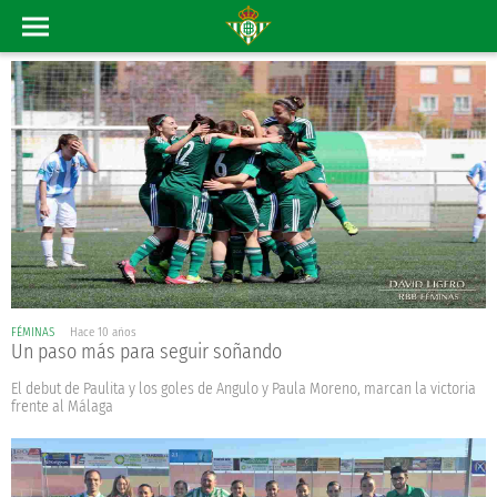
FÉMINAS
Hace 10 años
Un paso más para seguir soñando
El debut de Paulita y los goles de Angulo y Paula Moreno, marcan la victoria
frente al Málaga