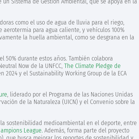
e un Sistema de Gestión Ambiental, que se apoya en la
oras como el uso de agua de lluvia para el riego,
de aerotermia para agua caliente, y vehículos 100%
tivamente la huella ambiental, como se desgrana en la
 el 50% durante estos años. También colabora
 Neutral Now de la UNFCC,
The Climate Pledge de
en 2024 y el Sustainability Working Group de la ECA
ure
, liderado por el Programa de las Naciones Unidas
vación de la Naturaleza (UICN) y el Convenio sobre la
 la sostenibilidad medioambiental en el deporte, entre
hampions League.
Además, forma parte del proyecto
), que busca mejorar los reportes de sostenibilidad y