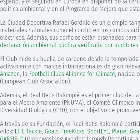
español y el segundo en Europa en disponer de la cert
política ambiental y en el Programa de Mejora que estab
La Ciudad Deportiva Rafael Gordillo es un ejemplo tang
materiales naturales como el corcho en los campos artif
eléctricos. Además, sus edificios están diseñados para
declaración ambiental pública verificada por auditores 
El Club mide su huella de carbono desde la temporada 2
activamente con marcos internacionales de gran rele
Amazon
, la
Football Clubs Alliance for Climate
, nacida 
(European Club Association).
Además, el Real Betis Balompié es el primer club de L
para el Medio Ambiente (PNUMA), el Comité Olímpico Int
Diversidad Biológica (CBD), con el objetivo de promover
A través de su Fundación, el Real Betis Balompié part
ellos:
LIFE Tackle
,
Goals
,
FreeKicks
,
SportEYE
,
Planet Goa
GARFIELD
(Greenwashing Avoided through Reporting: a Fo