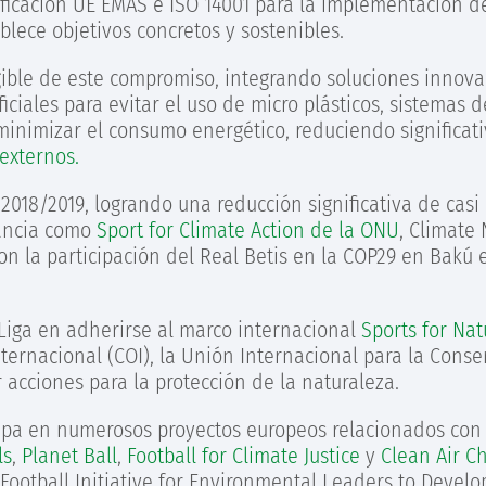
ificación UE EMAS e ISO 14001 para la implementación d
lece objetivos concretos y sostenibles.
ible de este compromiso, integrando soluciones innovad
iciales para evitar el uso de micro plásticos, sistemas 
 minimizar el consumo energético, reduciendo significa
externos.
018/2019, logrando una reducción significativa de casi
vancia como
Sport for Climate Action de la ONU
, Climate
con la participación del Real Betis en la COP29 en Bakú 
aLiga en adherirse al marco internacional
Sports for Nat
ernacional (COI), la Unión Internacional para la Conser
 acciones para la protección de la naturaleza.
icipa en numerosos proyectos europeos relacionados con
ls
,
Planet Ball
,
Football for Climate Justice
y
Clean Air C
otball Initiative for Environmental Leaders to Develop