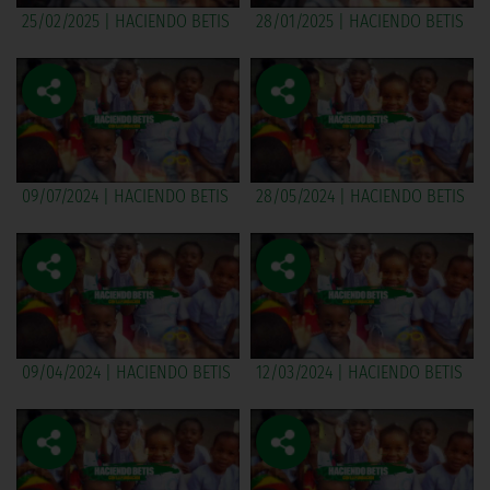
25/02/2025 | HACIENDO BETIS
28/01/2025 | HACIENDO BETIS
09/07/2024 | HACIENDO BETIS
28/05/2024 | HACIENDO BETIS
09/04/2024 | HACIENDO BETIS
12/03/2024 | HACIENDO BETIS