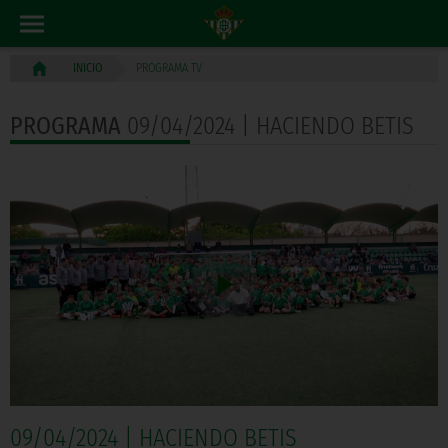
PROGRAMA TV
INICIO
PROGRAMA
09/04/2024 | HACIENDO BETIS
09/04/2024 | HACIENDO BETIS