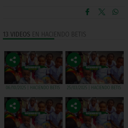
13 VIDEOS
EN HACIENDO BETIS
06/10/2025 | HACIENDO BETIS
25/03/2025 | HACIENDO BETIS