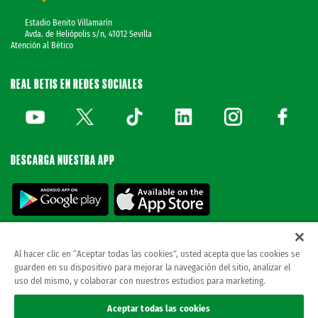
Estadio Benito Villamarín
Avda. de Heliópolis s/n, 41012 Sevilla
Atención al Bético
REAL BETIS EN REDES SOCIALES
DESCARGA NUESTRA APP
Al hacer clic en “Aceptar todas las cookies”, usted acepta que las cookies se
guarden en su dispositivo para mejorar la navegación del sitio, analizar el
© REAL BETIS BALOMPIE.
esta página web es la única oficial del real betis balompie.
uso del mismo, y colaborar con nuestros estudios para marketing.
todos los derechos reservados.
Avisos legales
Aceptar todas las cookies