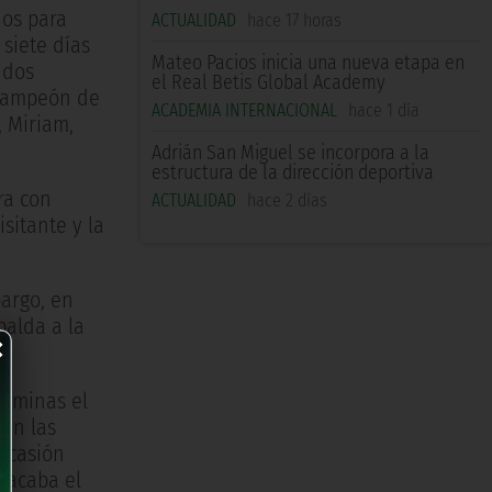
dos para
ACTUALIDAD
hace 17 horas
siete días
Mateo Pacios inicia una nueva etapa en
 dos
el Real Betis Global Academy
e campeón de
ACADEMIA INTERNACIONAL
hace 1 día
, Miriam,
Adrián San Miguel se incorpora a la
estructura de la dirección deportiva
ra con
ACTUALIDAD
hace 2 días
isitante y la
bargo, en
×
palda a la
Féminas el
en las
 ocasión
 sacaba el