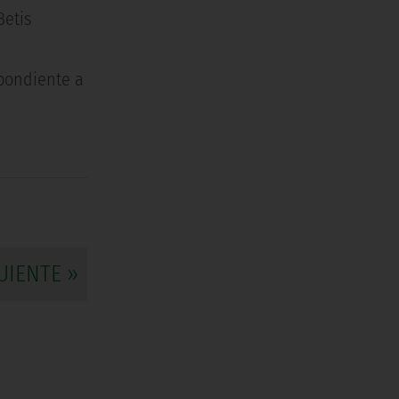
Betis
spondiente a
UIENTE »