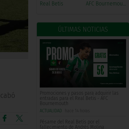
Real Betis
AFC Bournemouth
ÚLTIMAS NOTICIAS
Promociones y pasos para adquirir las
acabó
entradas para el Real Betis - AFC
Bournemouth
ACTUALIDAD
hace 14 horas
Pésame del Real Betis por el
fallecimiento de Andrés Molina