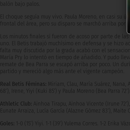
balón bajo palos.
El choque seguía muy vivo. Paula Moreno, en casi su últ
frontal del área, pero su disparo se marchó arriba por p
Los minutos finales sí fueron de acoso por parte de la
uno. El Betis trabajó muchísimo en defensa y se hizo 
falta muy discutida por la grada acabó con el sensacio
María Pry lo intentó en tiempo de añadido. Y pudo llev
remate de Bea Parra se escapó arriba por poco. Un dur
partido y mereció algo más ante el vigente campeón.
Real Betis Féminas:
Miriam, Clau, María Suárez, Nana, A
68’), Irene, Yiyi (Kuki 85’) y Paula Moreno (Bea Parra 72’)
Athletic Club:
Ainhoa Tirapu, Ainhoa Vicente (Irune 72’),
Eunate Arraiza, Lucía García (Alazne Gómez 83’), Maite 
Goles:
1-0 (15’) Yiyi. 1-1 (39’) Yulema Corres. 1-2 Erika Váz