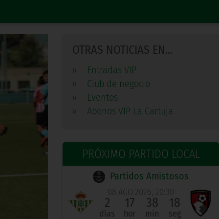
OTRAS NOTICIAS EN...
»
Entradas VIP
»
Club de negocio
»
Eventos
»
Abonos VIP La Cartuja
PRÓXIMO PARTIDO LOCAL
Partidos Amistosos
08 AGO 2026, 20:30
2
17
38
17
días
hor
min
seg