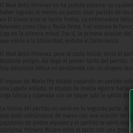
El Real Betis Féminas no ha podido estrenar su casille
haber logrado al menos un punto. Gran partido de las d
en El Vivero ante el Santa Teresa. La entrenadora bétic
laterales como Clau y Paula Perea. Y el sistema le func
Liga en la primera mitad. Eso sí, la primera ocasión de
que volvía a la titularidad, evitaba el tanto vasco.
El Real Betis Féminas, pese al susto inicial, tenía el p
bastante peligro. Así llegó el primer tanto del partido. 
hoy delantera bética no perdonaba con un disparo raso
El equipo de María Pry estaba cuajando un partido sobre
una jugada aislada, el equipo de Joseba Aguirre hacía 
zaga bética y superaba con un toque sutil la salida de 
La tónica del partido no varió en la segunda parte. El 
que pudo adelantarse de nuevo con una ocasión de Ire
jugadoras de ambos equipos y el partido se abrió much
clarísima. Primero Miriam evitó el tanto con una gran p