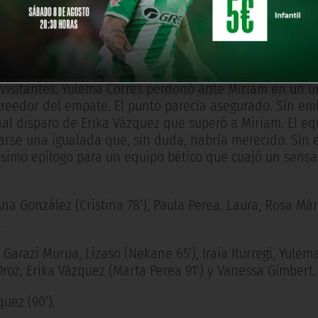
ima aparición antes de ser sustituida, ganó bien un bal
oco. Era el minuto 66.
s visitantes. Yulema Corres perdonó ante Miriam en un u
acreedor del empate. El punto parecía asegurado. Sin e
nal disparo de Erika Vázquez que superó a Miriam. El e
arse una igualada que, sin duda, habría merecido. Sin 
ísimo epílogo para un equipo bético que cuajó un sensa
na González (Cristina 78’), Paula Perea, Laura, Rosa Má
.
 Garazi Murua, Lizaso (Nekane 65’), Iraia Iturregi, Yulem
Oroz, Erika Vázquez (Marta Perea 91’) y Vanessa Gimbert.
quez (90’).