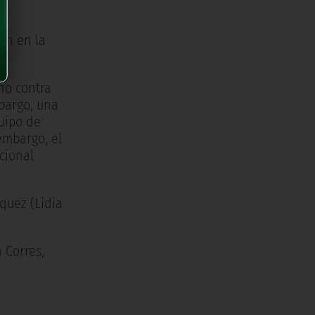
ón en la
no contra
mbargo, una
quipo de
embargo, el
cional
rquez (Lidia
a Corres,