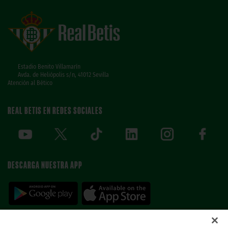
Estadio Benito Villamarín
Avda. de Heliópolis s/n, 41012 Sevilla
Atención al Bético
REAL BETIS EN REDES SOCIALES
DESCARGA NUESTRA APP