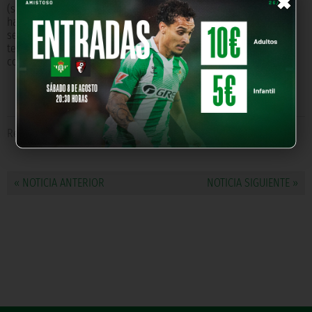
×
(sábado 16:00 horas, en la Ciudad Deportiva) incluyendo el
hashtag
#RetoGolWiko
. Entre todos los aficionados
seleccionaremos por sorteo a las tres personas que saltarán al
terreno de juego para participar en el Reto Gol de Wiko. Se les
comunicará a todos por mensaje privado.
Relacionado con
Jonas Martin
« NOTICIA ANTERIOR
NOTICIA SIGUIENTE »