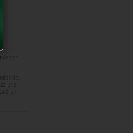
onar por
nados del
iza una
cará un