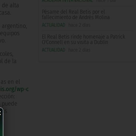
ACADEMIA INTERNACIONAL
hace 1 día
 de alta
Pésame del Real Betis por el
casa.
fallecimiento de Andrés Molina
ACTUALIDAD
hace 2 días
 argentino,
 equipos
El Real Betis rinde homenaje a Patrick
vo.
O'Connell en su visita a Dublín
ACTUALIDAD
hace 2 días
coles,
l de la
das en el
is.org/wp-c
ección:
e puede
×
Más