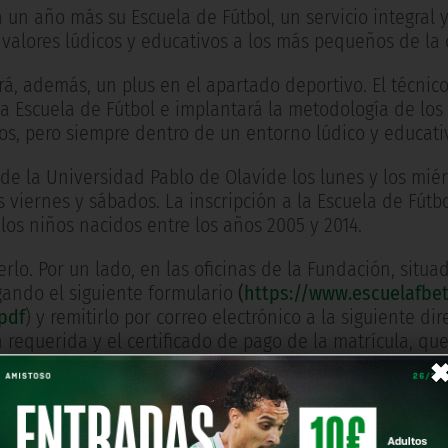
n año más su Escuela de Fútbol, un servicio integral y
 valores lúdicos y educativos a los más pequeños de la 
á, además, un plus en el apartado deportivo. El técnico
 la Escuela de Fútbol e implantará la metodología de los
icos, pero siempre dentro de un entorno lúdico y educati
de la Universidad Pablo de Olavide los lunes y los miér
 viernes y sábados. La inscripción a la Escuela de Fútbo
los niños nacidos entre los años 2005 y 2014.
rlo. Por un lado, en las oficinas de la Fundación, situa
rgando el siguiente formulario
(
https://www.escuelafbet
pdf
) y remitirlo por correo electrónico a la siguiente dir
 requerida y el certificado de pago de la matrícula, qu
iente cuenta corriente: ES06 2100 8440 46 2200048569. 
ágina web
https://www.escuelafbetis.org/.