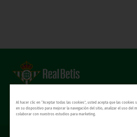
Estadio Benito Villamarín
Avda. de Heliópolis s/n, 41012 Sevilla
Atención al Bético
Al hacer clic en “Aceptar todas las cookies”, usted acepta que las cookies
en su dispositivo para mejorar la navegación del sitio, analizar el uso del 
colaborar con nuestros estudios para marketing.