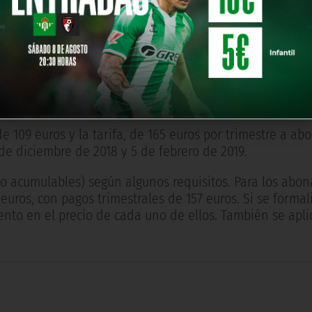
ción:
.
va.
atrícula.
 de no realizar pago único.
e 109 euros y la tarifa, de 165 euros por trimestre a ab
 de diciembre de 2018 y 5 de febrero de 2019.
o acumulables) según algunos requisitos. Para los abo
euros, con pagos trimestrales de 157 euros. Si se formal
nto en el precio de cada uno de ellos. También se apli