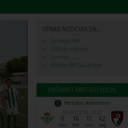
OTRAS NOTICIAS EN...
»
Entradas VIP
»
Club de negocio
»
Eventos
»
Abonos VIP La Cartuja
PRÓXIMO PARTIDO LOCAL
Partidos Amistosos
08 AGO 2026, 20:30
0
16
11
41
días
hor
min
seg