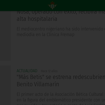
ACTUALIDAD
Hace 12 años
Nosa, operado con éxito, recibirá m
alta hospitalaria
El mediocentro nigeriano ha sido intervenido 
mediodía en la Clínica Fremap
ACTUALIDAD
Hace 12 años
"Más Betis" se estrena redescubrie
Benito Villamarín
El primer acto de la Asociación Bética Cultural
en la figura del emblemático presidente con u