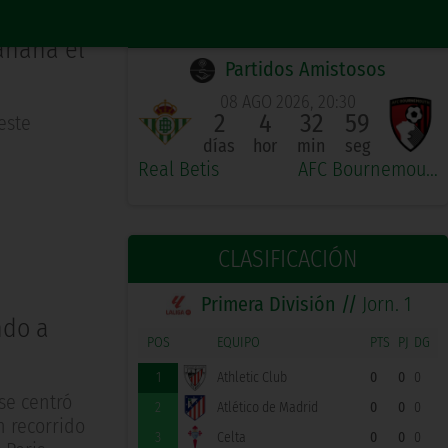
PRÓXIMO PARTIDO LOCAL
añana el
Partidos Amistosos
08 AGO 2026, 20:30
2
4
32
58
este
días
hor
min
seg
Real Betis
AFC Bournemouth
CLASIFICACIÓN
Primera División //
Jorn. 1
ndo a
POS
EQUIPO
PTS
PJ
DG
1
Athletic Club
0
0
0
 se centró
2
Atlético de Madrid
0
0
0
n recorrido
3
Celta
0
0
0