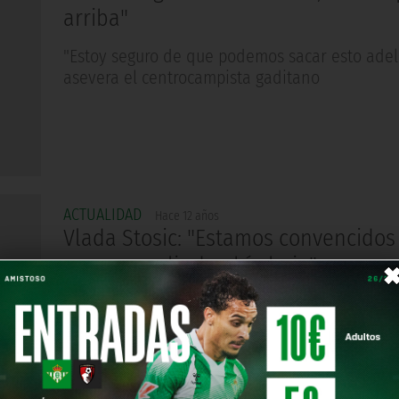
arriba"
"Estoy seguro de que podemos sacar esto adel
asevera el centrocampista gaditano
ACTUALIDAD
Hace 12 años
Vlada Stosic: "Estamos convencidos
vamos a salir de ahí abajo"
"Vamos a ver cómo está Rubén para decidir si
un delantero en invierno", asegura el director