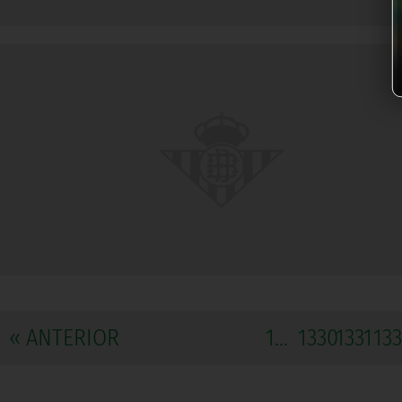
« ANTERIOR
1...
1330
1331
13