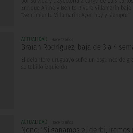
por su vida y trayectoria a cargo de Luis Carlos
Enrique Añino y Benito Rivero Villamarín bajo e
"Sentimiento Villamarín: Ayer, hoy y siempre"
ACTUALIDAD
Hace 12 años
Braian Rodríguez, baja de 3 a 4 se
El delantero uruguayo sufre un esguince de gr
su tobillo izquierdo
ACTUALIDAD
Hace 12 años
Nono: "Si ganamos el derbi, iremos