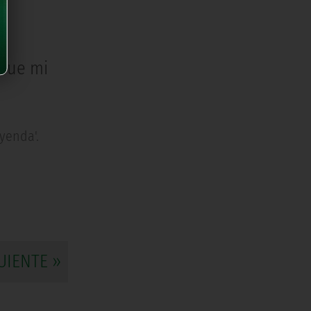
 fue mi
yenda'.
UIENTE »