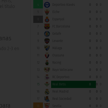
 Peris,
4
Deportivo Alavés
0
0
0
l título
5
Elche
0
0
0
6
Espanyol
0
0
0
7
FC Barcelona
0
0
0
8
Getafe
0
0
0
manas
9
Levante
0
0
0
ado 2-3 en
10
Málaga
0
0
0
11
Osasuna
0
0
0
12
Racing
0
0
0
13
Rayo Vallecano
0
0
0
14
RC Deportivo
0
0
0
15
Real Betis
0
0
0
16
Real Madrid
0
0
0
17
Real Sociedad
0
0
0
 para
18
Sevilla
0
0
0