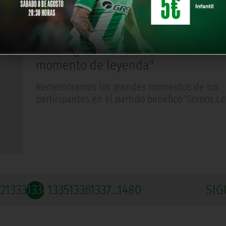
ACTUALIDAD
Hace 12 años
Oli: "El gol de volea a pase de Finidi
momento de leyenda"
Rememoramos los grandes momentos de los
participantes en el partido benéfico 'Somos Le
32
1333
1334
1335
1336
1337
...1480
SIG