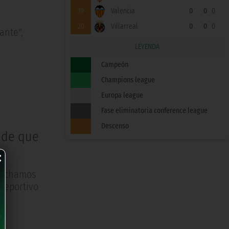
19
Valencia
0
0
0
20
Villarreal
0
0
0
ante",
LEYENDA
Campeón
Champions league
Europa league
Fase eliminatoria conference league
Descenso
 de que
×
 fichamos
 deportivo