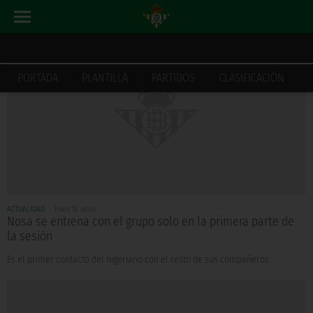
PORTADA
PLANTILLA
PARTIDOS
CLASIFICACIÓN
ACTUALIDAD
Hace 12 años
Nosa se entrena con el grupo solo en la primera parte de
la sesión
Es el primer contacto del nigeriano con el resto de sus compañeros