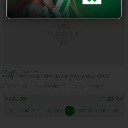
ACTUALIDAD
Hace 12 años
Verdú: "Estoy segurísimo de que nos vamos a salvar"
Para el catalán, el apoyo de la afición del Betis "es una locura"
« ANTERIOR
SIGUIENTE »
1...
1300
1301
1302
1303
1304
1305
1306
1307
...1480