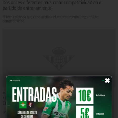
Dos onces diferentes para crear competitividad en el
partido de entrenamiento
El técnico busca que cada acción del entrenamiento tenga mucha
competitividad
×
ACTUALIDAD
Hace 12 años
El próximo entrenamiento, mañana a puerta abierta en la
Ciudad Deportiva Luis Del Sol
Los pupilos de Juan Carlos Garrido se ejercitarán a las 10:30 horas