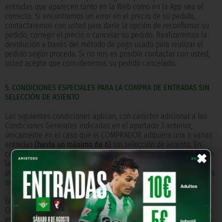
entradas que aparecen tanto en la Web como en la App sea el
correcto. Si encontramos un error en el precio de su pedido,
contactaremos con usted para darle la opción de reconfirmar su
pedido, corregir el precio o cancelar su pedido. Realizaremos la
devolución a través del método de pago usado para realizar el
pedido según proceda. Si no nos es posible contactar con usted,
usted acepta que consideremos su pedido cancelado.
5. CONDICIONES ESPECIALES PARA LA COMPRA DE ENTRADAS SIN
SELECCIÓN DE ASIENTO
Las siguientes condiciones aplican, con carácter adicional a las
Condiciones Generales indicadas en el apartado 3 anterior,
únicamente en el caso que el COMPRADOR adquiera una o varias
×
entradas
(hasta un máximo de 6)
sin selección de asiento. En
caso de que exista cualquier contradicción o inconsistencia entre
las Condiciones Generales y las Condiciones Especiales, éstas
últimas tendrán preferencia cuando se estén comprando entradas
sin selección de asiento.
En la modalidad de entradas sin selección de asiento, el
COMPRADOR elige una de las zonas del Estadio disponibles, pero
es el REAL BETIS quien escoge y asigna las filas y los asientos en