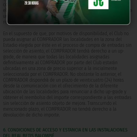
concreto, comunicándole al COMPRADOR mediante correo
electrónico o a través de la APP la/s localidad/es definitiva/s con
una antelación mínima de cuarenta y ocho (48) horas con
respecto al inicio del partido.
En el supuesto de que, por motivos de disponibilidad, el Club no
pueda asignar al COMPRADOR las localidades en la zona del
Estadio elegida por éste en el proceso de compra de entradas sin
selección de asiento, el COMPRADOR tendrá derecho a un up-
grade, de manera que todas las localidades asignadas
definitivamente al COMPRADOR por parte del Club estarán
ubicadas en una zona de precio superior a la inicialmente
seleccionada por el COMPRADOR. No obstante lo anterior, el
COMPRADOR dispondrá de un plazo de veinticuatro (24) horas
desde la comunicación con el ofrecimiento de la diferente
ubicación de las localidades para renunciar a dicho up-grade y
obtener el reembolso del importe correspondiente a las entradas
sin selección de asiento objeto de mejora. Transcurrido el
mencionado plazo, el COMPRADOR no tendrá derecho a la
devolución de dicho importe.
6. CONDICIONES DE ACCESO Y ESTANCIA EN LAS INSTALACIONES
DEL REAL BETIS BALOMPIÉ