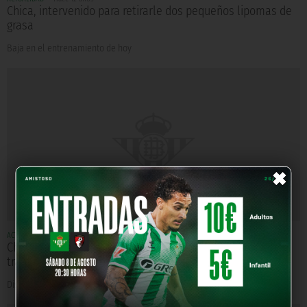
Chica, intervenido para retirarle dos pequeños lipomas de
grasa
Baja en el entrenamiento de hoy
×
ACTUALIDAD
Hace 12 años
Chica, Sara y Cedrick se reincorporan a la dinámica de
trabajo
Disminuye el número de integrantes en la enfermería