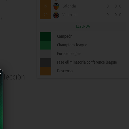
19
Valencia
0
0
0
20
Villarreal
0
0
0
o
LEYENDA
Campeón
Champions league
Europa league
Fase eliminatoria conference league
×
Descenso
selección