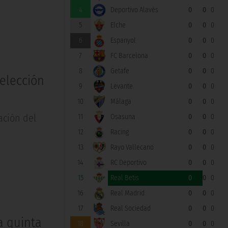
4
Deportivo Alavés
0
0
0
5
Elche
0
0
0
6
Espanyol
0
0
0
7
FC Barcelona
0
0
0
8
Getafe
0
0
0
selección
9
Levante
0
0
0
10
Málaga
0
0
0
ación del
11
Osasuna
0
0
0
12
Racing
0
0
0
13
Rayo Vallecano
0
0
0
14
RC Deportivo
0
0
0
15
Real Betis
0
0
0
16
Real Madrid
0
0
0
17
Real Sociedad
0
0
0
a quinta
18
Sevilla
0
0
0