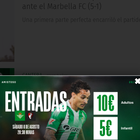
ante el Marbella FC (5-1)
Una primera parte perfecta encarriló el partid
CANTERA
Hace 2 años
Jesús Rodríguez, convocado por la 
española sub-19
Disputará dos amistosos contra Noruega