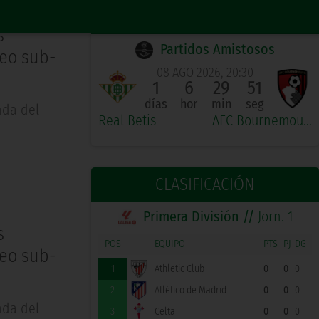
PRÓXIMO PARTIDO LOCAL
s
Partidos Amistosos
peo sub-
08 AGO 2026, 20:30
1
6
29
51
días
hor
min
seg
nda del
Real Betis
AFC Bournemouth
CLASIFICACIÓN
Primera División //
Jorn. 1
s
POS
EQUIPO
PTS
PJ
DG
peo sub-
1
Athletic Club
0
0
0
2
Atlético de Madrid
0
0
0
nda del
3
Celta
0
0
0