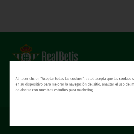
Estadio Benito Villamarín
Avda. de Heliópolis s/n, 41012 Sevilla
Al hacer clic en “Aceptar todas las cookies”, usted acepta que las cookies
Atención al Bético
en su dispositivo para mejorar la navegación del sitio, analizar el uso del 
colaborar con nuestros estudios para marketing.
© REAL BETIS BALOMPIE.
esta página web es la única oficial del real betis balompie