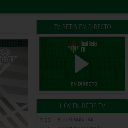
TV BETIS EN DIRECTO
HOY EN BETIS TV
11:00
BETIS SUMMER TIME