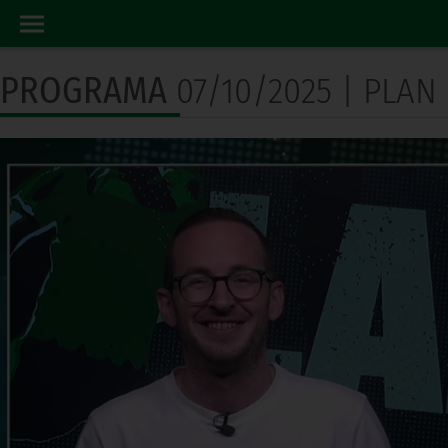
PROGRAMA TV
INICIO
PROGRAMA
07/10/2025 | PLAN