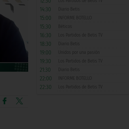
12:30
Los Partidos de Betis TV
14:30
Diario Betis
15:00
INFORME BOTELLO
15:30
Béticos
16:30
Los Partidos de Betis TV
18:30
Diario Betis
19:00
Unidos por una pasión
19:30
Los Partidos de Betis TV
21:30
Diario Betis
22:00
INFORME BOTELLO
22:30
Los Partidos de Betis TV