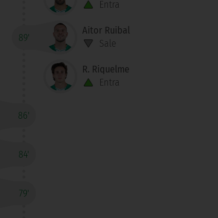
Entra
Aitor Ruibal
89'
Sale
R. Riquelme
Entra
86'
84'
79'