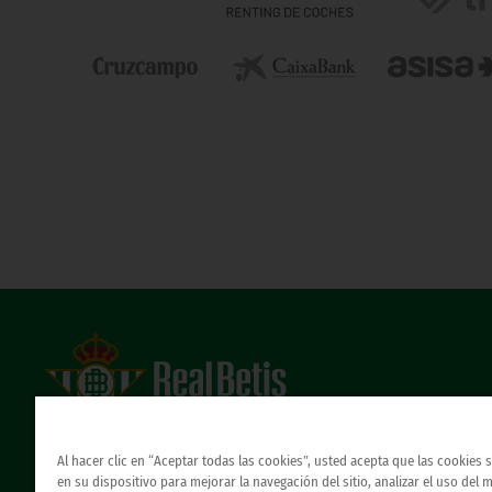
Estadio Benito Villamarín
Avda. de Heliópolis s/n, 41012 Sevilla
Al hacer clic en “Aceptar todas las cookies”, usted acepta que las cookies
Atención al Bético
en su dispositivo para mejorar la navegación del sitio, analizar el uso del 