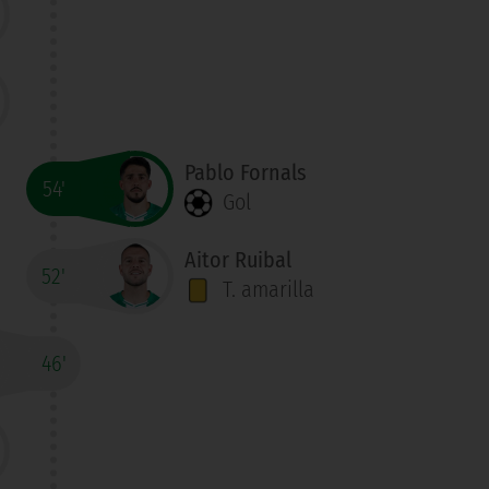
Pablo Fornals
54'
Gol
Aitor Ruibal
52'
T. amarilla
46'