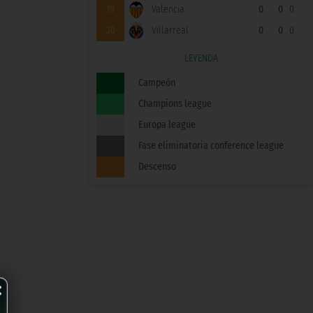
19
Valencia
0
0
0
20
Villarreal
0
0
0
LEYENDA
Campeón
Champions league
Europa league
Fase eliminatoria conference league
Descenso
×