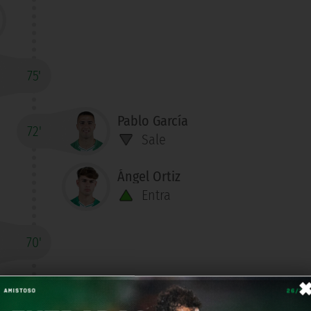
75'
Pablo García
72'
Sale
Ángel Ortiz
Entra
70'