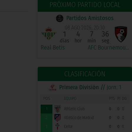
PRÓXIMO PARTIDO LOCAL
Partidos Amistosos
08 AGO 2026, 20:30
1
4
7
35
días
hor
min
seg
Real Betis
AFC Bournemouth
CLASIFICACIÓN
Primera División //
Jorn. 1
POS
EQUIPO
PTS
PJ
DG
1
Athletic Club
0
0
0
2
Atlético de Madrid
0
0
0
3
Celta
0
0
0