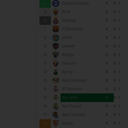
4
Deportivo Alavés
0
0
0
5
Elche
0
0
0
6
Espanyol
0
0
0
7
FC Barcelona
0
0
0
8
Getafe
0
0
0
9
Levante
0
0
0
10
Málaga
0
0
0
11
Osasuna
0
0
0
12
Racing
0
0
0
13
Rayo Vallecano
0
0
0
14
RC Deportivo
0
0
0
15
Real Betis
0
0
0
16
Real Madrid
0
0
0
17
Real Sociedad
0
0
0
18
Sevilla
0
0
0