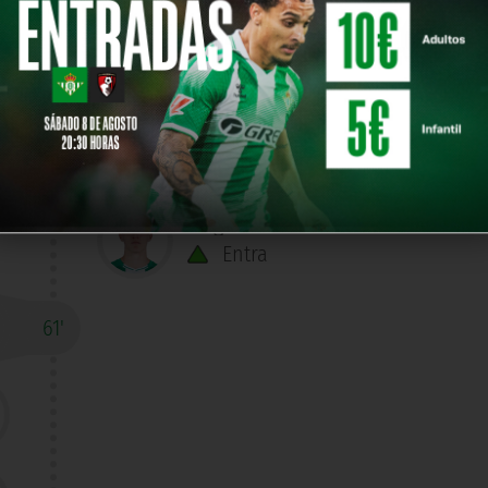
Sergi Altimira
68'
Gol
N. Deossa
63'
Sale
Sergi Altimira
Entra
61'