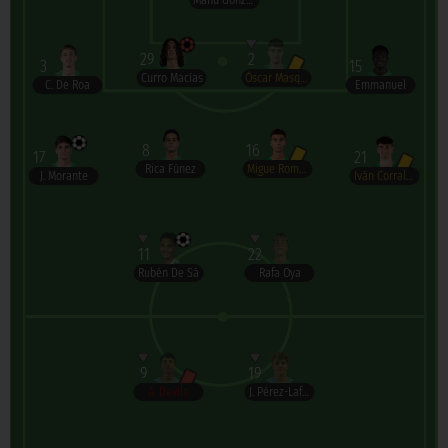
Manu González
29
2
3
15
Curro Macías
Óscar Masqué
C. De Roa
Emmanuel
8
16
17
21
Rica Fúnez
Migue Romero
J. Morante
Iván Corralejo
11
22
Rubén De Sá
Rafa Oya
9
19
Á. Davila
J. Pérez-Lafuente