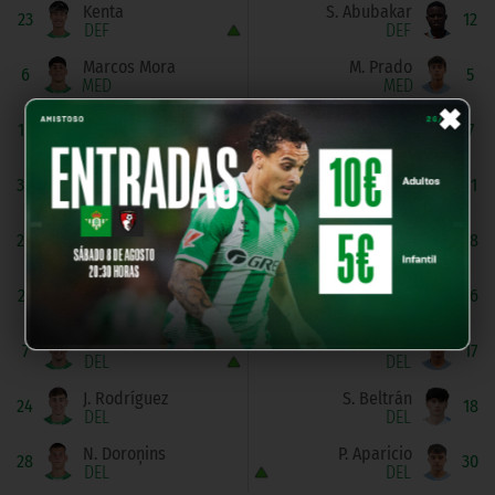
Kenta
S. Abubakar
23
12
DEF
DEF
Marcos Mora
M. Prado
6
5
MED
MED
×
E. Fierro
D. Noya
10
7
MED
MED
J. Ortega
P. García
30
11
MED
MED
Alberto De Haro
D. Ruiz
20
28
DEL
MED
Fran Batán
D. Matute
27
26
DEL
MED
A. González
C. Carro
7
17
DEL
DEL
J. Rodríguez
S. Beltrán
24
18
DEL
DEL
N. Doroņins
P. Aparicio
28
30
DEL
DEL