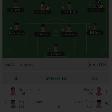
20
15
14
8
A. Fraga
A. Kibet
Anthony Khayat
M. Sobral
4
16
3
6
R. Chirveches
H. Pérez
J. Sálamo
N. Rodríguez
13
I. Server
(4-4-2) CEL
(ent.)
Berto Suárez
BET
SUPLENTES
CEL
Bruno Klimek
I. Pérez
1
1
POR
POR
Miguel Cuevas
Diego López
4
29
DEF
DEF