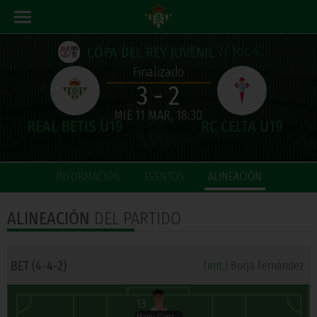
// Jor. 4
COPA DEL REY JUVENIL
Finalizado
3 - 2
MIE 11 MAR, 18:30
INFORMACIÓN
EVENTOS
ALINEACIÓN
ALINEACIÓN
DEL PARTIDO
BET (4-4-2)
(ent.)
Borja Fernández
13