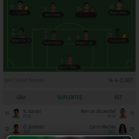
19
16
8
10
C. Cordón
Migue Romero
Rica Fúnez
E. Fierro
11
15
2
4
Rubén De Sá
Emmanuel
Mario Navarro
Miguel Cuevas
1
Bruno Klimek
(4-4-2) BET
(ent.)
Javier Barrero
GRA
SUPLENTES
BET
R. Gasipi
Marcos Alconchel
13
13
POR
POR
Ó. Jiménez
Curro Macías
12
29
DEF
DEF