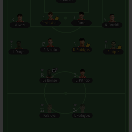
C. Guirao
4
3
8
4
David Morilla
Puma
M. Maza
R. Bouzidi
17
6
7
11
A. Arnedo
D. Rodríguez
I. Okoye
R. López
2
18
2
De Bronze
D. Patricio
22
24
Rafa Oya
J. Rodríguez