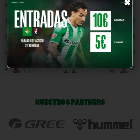
×
P. Gutiérrez
Marcos Mora
15
6
DEF
MED
Bruno Vasile
J. Ortega
14
30
MED
MED
D. Hidalgo
Alberto De Haro
28
20
MED
DEL
D. Cuerva
Fran Batán
30
27
MED
DEL
J. Guerrero
N. Doroņins
27
28
DEL
DEL
NUESTROS PARTNERS