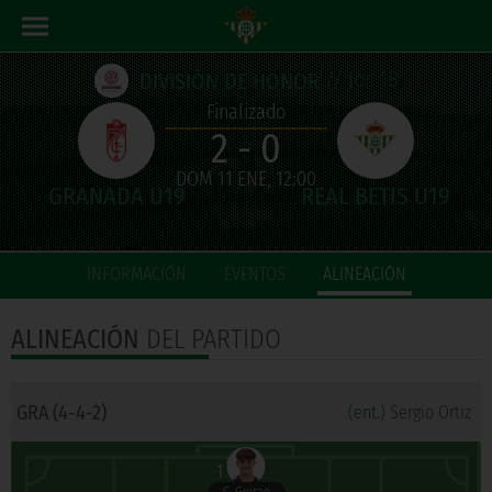
// Jor. 18
DIVISIÓN DE HONOR
Finalizado
2 - 0
DOM 11 ENE, 12:00
INFORMACIÓN
EVENTOS
ALINEACIÓN
ALINEACIÓN
DEL PARTIDO
GRA (4-4-2)
(ent.)
Sergio Ortiz
1