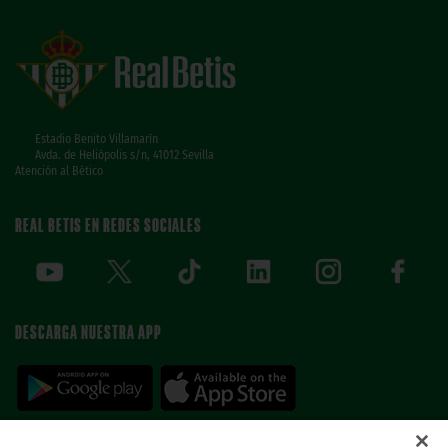
Estadio Benito Villamarín
Avda. de Heliópolis s/n, 41012 Sevilla
Atención al Bético
REAL BETIS EN REDES SOCIALES
DESCARGA NUESTRA APP