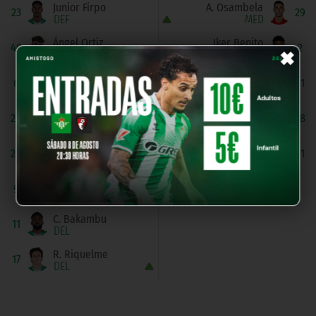
Junior Firpo
A. Osambela
23
29
DEF
MED
×
Ángel Ortiz
Iker Benito
40
2
DEF
DEL
Sergi Altimira
Kike Barja
6
11
MED
DEL
G. Lo Celso
S. Becker
20
18
MED
DEL
Aitor Ruibal
Víctor Muñoz
24
21
DEL
DEL
Chimy Ávila
9
DEL
C. Bakambu
11
DEL
R. Riquelme
17
DEL