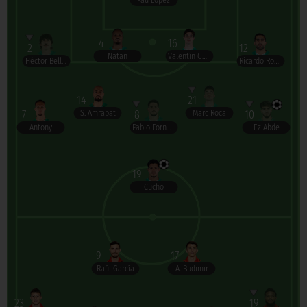
Pau López
4
16
2
12
Natan
Valentín Gómez
Héctor Bellerín
Ricardo Rodríguez
14
21
7
8
10
S. Amrabat
Marc Roca
Antony
Pablo Fornals
Ez Abde
19
Cucho
9
17
Raúl García
A. Budimir
23
19