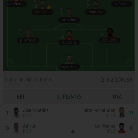
Abel Bretones
V. Rosier
16
7
Moi Gómez
J. Moncayola
6
Lucas Torró
5
22
24
J. Herrando
Enzo Boyomo
A. Catena
1
Sergio Herrera
(3-5-2 (C)) OSA
(ent.)
Luis Miguel Ramis
BET
SUPLENTES
OSA
Álvaro Valles
Aitor Fernández
1
13
POR
POR
Adrián
Iker Muñoz
13
8
POR
MED