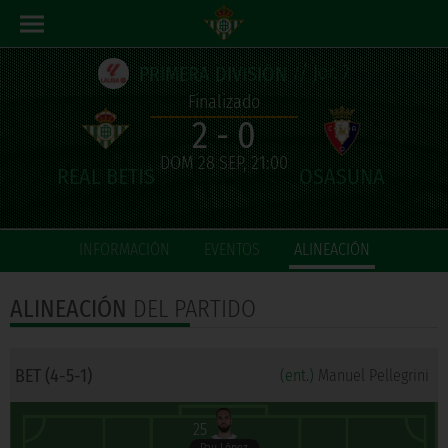
// Jor. 7
PRIMERA DIVISIÓN
Finalizado
2 - 0
DOM 28 SEP, 21:00
INFORMACIÓN
EVENTOS
ALINEACIÓN
ALINEACIÓN
DEL PARTIDO
BET (4-5-1)
(ent.)
Manuel Pellegrini
25