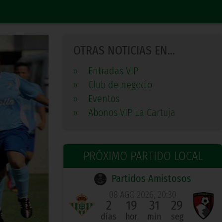
OTRAS NOTICIAS EN...
»
Entradas VIP
»
Club de negocio
»
Eventos
»
Abonos VIP La Cartuja
PRÓXIMO PARTIDO LOCAL
Partidos Amistosos
08 AGO 2026, 20:30
2
19
31
28
días
hor
min
seg