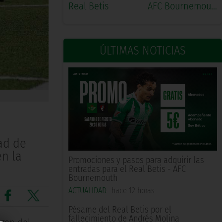
Real Betis
AFC Bournemouth
ÚLTIMAS NOTICIAS
ad de
en la
Promociones y pasos para adquirir las
entradas para el Real Betis - AFC
Bournemouth
ACTUALIDAD
hace 12 horas
Pésame del Real Betis por el
fallecimiento de Andrés Molina