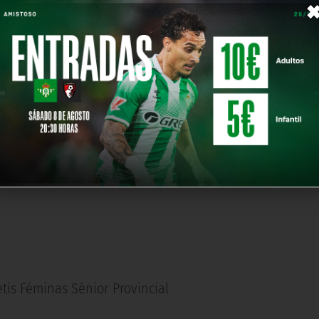
celona en la Ciudad Deportiva Luis del Sol. Pero, al ma
gorías inferiores femeninos juegan sus partidos este fi
r el próximo viernes, mientras que el sénior provincial
 el que está en juego la primera plaza del grupo. El co
ahar
tis Féminas Sénior Provincial