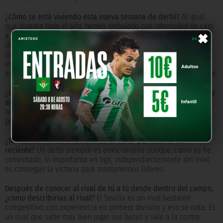
¿Cómo se está viviendo esta nueva semana de derbi?
Al igual
×
que durante todo el año, hemos trabajado con intensidad de cara
a conseguir los tres puntos este domingo, no podemos olvidar, a
diferencia del derbi anterior, que jugamos liga y, por tanto, lo
importante es seguir sumando de tres en tres
independientemente del rival, seguir líderes y jugar la liga de
ascenso, ese es nuestro principal objetivo de cara a la temporada.
¿Os sentís más presionadas por llevar el peso de haber ganado
antes?
No, tenemos la misma presión que la semana pasada,
nosotras nos centramos en ganar domingo tras domingo, no
podemos vivir de las victorias pasadas.
¿Te resulta menos emocionante el derbi por tenerlo tan
reciente?
Un derbi siempre es emocionante aunque, como ya he
comentado, lo importante en liga, independientemente del rival,
es conseguir la victoria para mantenernos líderes.
Después de conocer al rival de tú a tú desde dentro del campo,
¿cómo describirías al rival?
El Sevilla es un rival bastante
competitivo, con experiencia en primera división y eso se nota. Es
un rival que sabe muy bien jugar sus bazas y sale a la contra