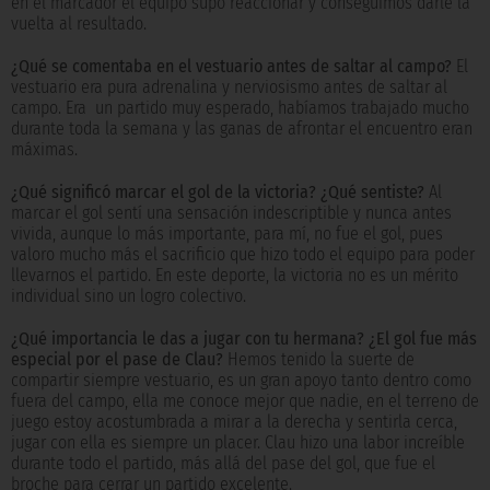
en el marcador el equipo supo reaccionar y conseguimos darle la
vuelta al resultado.
¿Qué se comentaba en el vestuario antes de saltar al campo?
El
vestuario era pura adrenalina y nerviosismo antes de saltar al
campo. Era un partido muy esperado, habíamos trabajado mucho
durante toda la semana y las ganas de afrontar el encuentro eran
máximas.
¿Qué significó marcar el gol de la victoria? ¿Qué sentiste?
Al
marcar el gol sentí una sensación indescriptible y nunca antes
vivida, aunque lo más importante, para mí, no fue el gol, pues
valoro mucho más el sacrificio que hizo todo el equipo para poder
llevarnos el partido. En este deporte, la victoria no es un mérito
individual sino un logro colectivo.
¿Qué importancia le das a jugar con tu hermana? ¿El gol fue más
especial por el pase de Clau?
Hemos tenido la suerte de
compartir siempre vestuario, es un gran apoyo tanto dentro como
fuera del campo, ella me conoce mejor que nadie, en el terreno de
juego estoy acostumbrada a mirar a la derecha y sentirla cerca,
jugar con ella es siempre un placer. Clau hizo una labor increíble
durante todo el partido, más allá del pase del gol, que fue el
broche para cerrar un partido excelente.