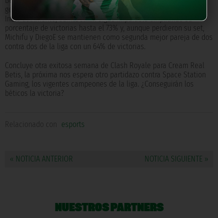
Betis consigue posicionarse en tercera posición de la tabla
general con un marcador global de 3 victorias y 2 derrotas.
Individualmente, SaintBelikin sigue imparable ampliando su
porcentaje de victorias hasta el 73% y, aunque perdieron su set,
Michifu y DiegoE se mantienen como segunda mejor pareja de dos
contra dos de la liga con un 64% de victorias.
Concluye otra exitosa semana de Clash Royale para Cream Real
Betis, la próxima nos espera otro partidazo contra Space Station
Gaming, los vigentes campeones de la liga. ¿Conseguirán los
béticos la victoria?
Relacionado con
esports
« NOTICIA ANTERIOR
NOTICIA SIGUIENTE »
NUESTROS PARTNERS