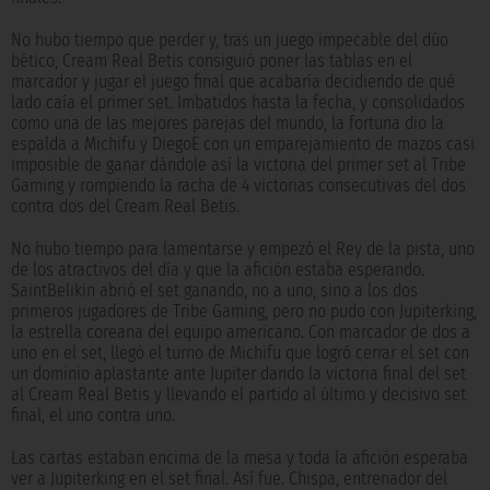
No hubo tiempo que perder y, tras un juego impecable del dúo
bético, Cream Real Betis consiguió poner las tablas en el
marcador y jugar el juego final que acabaría decidiendo de qué
lado caía el primer set. Imbatidos hasta la fecha, y consolidados
como una de las mejores parejas del mundo, la fortuna dio la
espalda a Michifu y DiegoE con un emparejamiento de mazos casi
imposible de ganar dándole así la victoria del primer set al Tribe
Gaming y rompiendo la racha de 4 victorias consecutivas del dos
contra dos del Cream Real Betis.
No hubo tiempo para lamentarse y empezó el Rey de la pista, uno
de los atractivos del día y que la afición estaba esperando.
SaintBelikin abrió el set ganando, no a uno, sino a los dos
primeros jugadores de Tribe Gaming, pero no pudo con Jupiterking,
la estrella coreana del equipo americano. Con marcador de dos a
uno en el set, llegó el turno de Michifu que logró cerrar el set con
un dominio aplastante ante Jupiter dando la victoria final del set
al Cream Real Betis y llevando el partido al último y decisivo set
final, el uno contra uno.
Las cartas estaban encima de la mesa y toda la afición esperaba
ver a Jupiterking en el set final. Así fue. Chispa, entrenador del