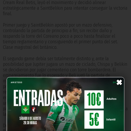
Cream Real Betis, leyó el movimiento y decidió alinear
estratégicamente a SaintBelikin para intentar conseguir la victoria
final.
Primer juego y SaintBelikin apostó por un mazo defensivo,
controlando la partida de principio a fin, sin recibir daño y
raspando la torre del Coreano poco a poco hasta finalizar el
tiempo reglamentario y consiguiendo el primer punto del set.
Clase magistral del británico.
El segundo game debía ser totalmente distinto y, ante la
posibilidad que Jupiter jugara un mazo de ciclado, Chispa y Belikin
se decidieron por jugar cementerio con torre bombardera. El
×
emparejamiento fue lo esperado y Beli jugó la partida de
maestría. Sus opciones de victoria pasaban por defender los
primeros minutos de partida en los que tenía clara desventaja y
realizar mucha presión en los segundos finales, donde su mazo
era mucho más fuerte. Así lo hizo, Belikin defendió todos y cada
uno de los ataques y, cuando quedaban cerca de 30 segundos
para finalizar la partida, empezó su intensa ofensiva que lo llevó a
la victoria del set y partido.
De esta forma, con otra victoria más en el bolsillo, el Cream Real