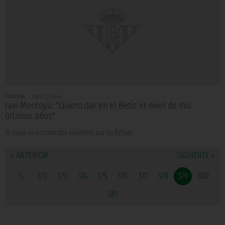
CANTERA
Hace 13 años
Javi Montoya: "Quiero dar en el Betis el nivel de mis
últimos años"
El meta se encontraba contento por su fichaje
« ANTERIOR
SIGUIENTE »
1...
372
373
374
375
376
377
378
379
380
381