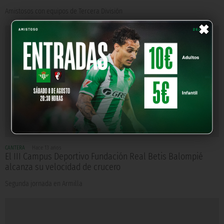
Amistosos con equipos de Tercera División
×
CANTERA
Hace 13 años
El III Campus Deportivo Fundación Real Betis Balompié
alcanza su velocidad de crucero
Segunda jornada en Armilla