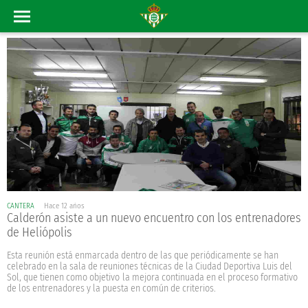
CANTERA
Hace 12 años
Calderón asiste a un nuevo encuentro con los entrenadores
de Heliópolis
Esta reunión está enmarcada dentro de las que periódicamente se han
celebrado en la sala de reuniones técnicas de la Ciudad Deportiva Luis del
Sol, que tienen como objetivo la mejora continuada en el proceso formativo
de los entrenadores y la puesta en común de criterios.