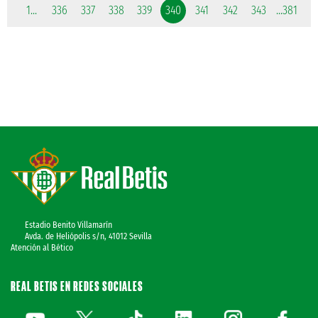
1...
336
337
338
339
340
341
342
343
...381
Estadio Benito Villamarín
Avda. de Heliópolis s/n, 41012 Sevilla
Atención al Bético
REAL BETIS EN REDES SOCIALES