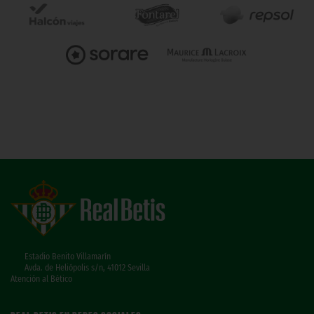
Estadio Benito Villamarín
Avda. de Heliópolis s/n, 41012 Sevilla
Atención al Bético