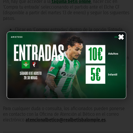
Pin, hay que acceder a la
taquilla betis online
, hacer clic en
'Compra tu entrada' seleccionando el partido ante el Elche CF
(disponible a partir del martes 13 de enero) y seguir los siguientes
pasos.
×
Clicar en 'Comprar entradas' dentro de la opción 'Entrada
General'.
Indicar la zona y asiento del Estadio deseados, marcar el
número de entradas y hacer clic en 'Añadir'.
En la siguiente pantalla, pulsar en la opción '¿Tienes un
código promocional? Si eres Socio, introduce tu ID y Pin con
el formato ID-Pin'.
Introducir el ID-Pin (por ejemplo, 134534-1234) y 'Aplicar'.
Acto seguido, aparecerá el precio con el descuento
aplicado.
Rellenar los datos requeridos, aceptar los términos legales
y 'Pagar'.
Completar el pago.
Para cualquier duda o consulta, los aficionados pueden ponerse
en contacto con la Oficina de Atención al Bético en el correo
electrónico
atencionalbetico@realbetisbalompie.es
.