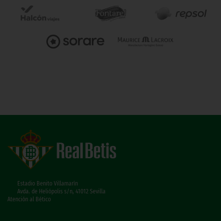
Estadio Benito Villamarín
Avda. de Heliópolis s/n, 41012 Sevilla
Atención al Bético