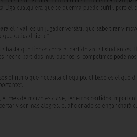
l colectivo nacional funcionó bien. Tienen calidad par
ta Liga cualquiera que se duerma puede sufrir, pero el c
ra el rival, es un jugador versátil que sabe tirar y mov
rque calidad tiene".
te hasta que tienes cerca el partido ante Estudiantes. E
os hecho partidos muy buenos, si competimos podemos
es el ritmo que necesita el equipo, el base es el que di
ortante".
 el mes de marzo es clave, tenemos partidos importante
pertar y ser más alegres, el aficionado se enganchará 