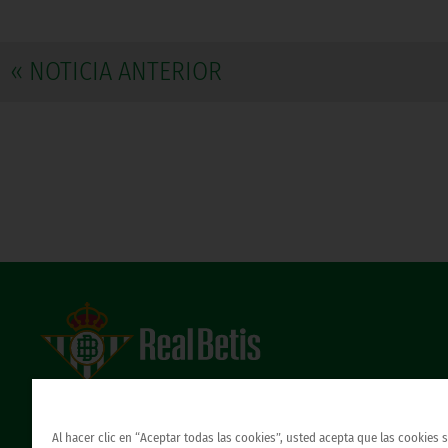
« NOTICIA ANTERIOR
Estadio Benito Villamarín
Avda. de Heliópolis s/n, 41012 Sevilla
Atención al Bético
Al hacer clic en “Aceptar todas las cookies”, usted acepta que las cookies