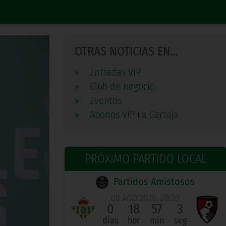
OTRAS NOTICIAS EN...
»
Entradas VIP
»
Club de negocio
»
Eventos
»
Abonos VIP La Cartuja
PRÓXIMO PARTIDO LOCAL
Partidos Amistosos
08 AGO 2026, 20:30
0
18
57
2
días
hor
min
seg