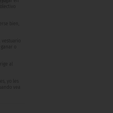
a jugar en
olectivo
erse bien,
l vestuario
 ganar o
rige al
s, yo les
cuando vea