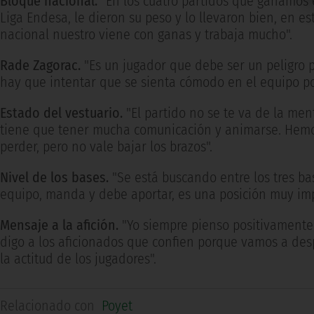
Bloque nacional.
"En los cuatro partidos que ganamos e
Liga Endesa, le dieron su peso y lo llevaron bien, en es
nacional nuestro viene con ganas y trabaja mucho".
Rade Zagorac.
"Es un jugador que debe ser un peligro pa
hay que intentar que se sienta cómodo en el equipo po
Estado del vestuario.
"El partido no se te va de la men
tiene que tener mucha comunicación y animarse. Hem
perder, pero no vale bajar los brazos".
Nivel de los bases.
"Se está buscando entre los tres bas
equipo, manda y debe aportar, es una posición muy imp
Mensaje a la afición.
"Yo siempre pienso positivamente,
digo a los aficionados que confien porque vamos a des
la actitud de los jugadores".
Relacionado con
Poyet